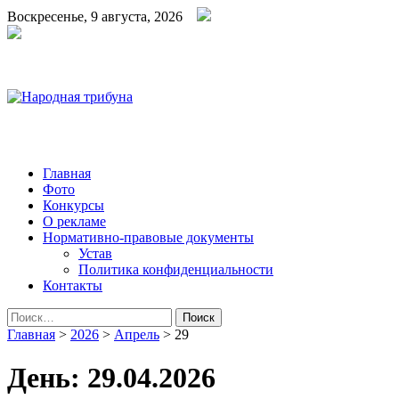
Воскресенье, 9 августа, 2026
Народная трибуна
Калининская районная газета
Главная
Фото
Конкурсы
О рекламе
Нормативно-правовые документы
Устав
Политика конфиденциальности
Контакты
Найти:
Главная
>
2026
>
Апрель
>
29
День:
29.04.2026