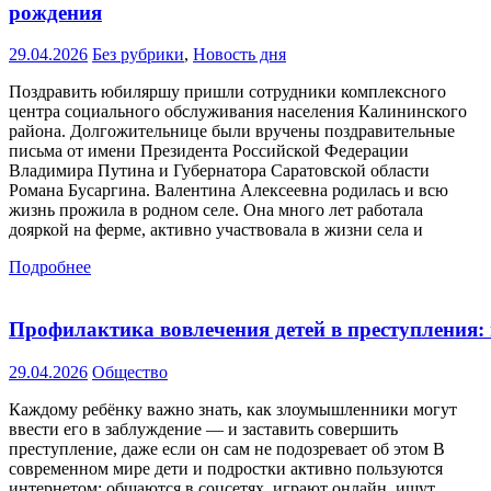
рождения
29.04.2026
Без рубрики
,
Новость дня
Поздравить юбиляршу пришли сотрудники комплексного
центра социального обслуживания населения Калининского
района. Долгожительнице были вручены поздравительные
письма от имени Президента Российской Федерации
Владимира Путина и Губернатора Саратовской области
Романа Бусаргина. Валентина Алексеевна родилась и всю
жизнь прожила в родном селе. Она много лет работала
дояркой на ферме, активно участвовала в жизни села и
Подробнее
Профилактика вовлечения детей в преступления:
29.04.2026
Общество
Каждому ребёнку важно знать, как злоумышленники могут
ввести его в заблуждение — и заставить совершить
преступление, даже если он сам не подозревает об этом В
современном мире дети и подростки активно пользуются
интернетом: общаются в соцсетях, играют онлайн, ищут