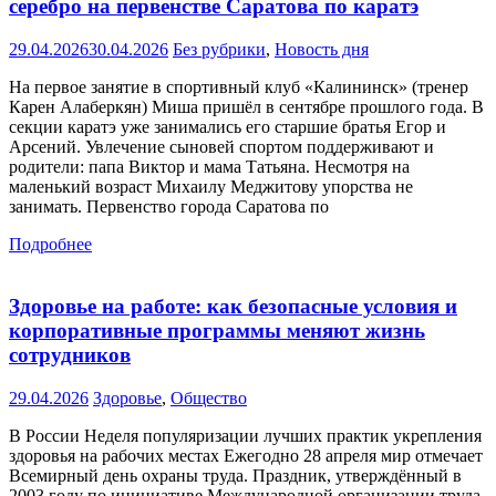
серебро на первенстве Саратова по каратэ
29.04.2026
30.04.2026
Без рубрики
,
Новость дня
На первое занятие в спортивный клуб «Калининск» (тренер
Карен Алаберкян) Миша пришёл в сентябре прошлого года. В
секции каратэ уже занимались его старшие братья Егор и
Арсений. Увлечение сыновей спортом поддерживают и
родители: папа Виктор и мама Татьяна. Несмотря на
маленький возраст Михаилу Меджитову упорства не
занимать. Первенство города Саратова по
Подробнее
Здоровье на работе: как безопасные условия и
корпоративные программы меняют жизнь
сотрудников
29.04.2026
Здоровье
,
Общество
В России Неделя популяризации лучших практик укрепления
здоровья на рабочих местах Ежегодно 28 апреля мир отмечает
Всемирный день охраны труда. Праздник, утверждённый в
2003 году по инициативе Международной организации труда,