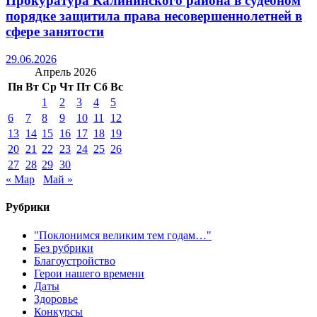
Прокуратура Калининского района в судебном
порядке защитила права несовершеннолетней в
сфере занятости
29.06.2026
Апрель 2026
Пн
Вт
Ср
Чт
Пт
Сб
Вс
1
2
3
4
5
6
7
8
9
10
11
12
13
14
15
16
17
18
19
20
21
22
23
24
25
26
27
28
29
30
« Мар
Май »
Рубрики
"Поклонимся великим тем годам…"
Без рубрики
Благоустройство
Герои нашего времени
Даты
Здоровье
Конкурсы