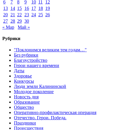
6
7
8
9
10
11
12
13
14
15
16
17
18
19
20
21
22
23
24
25
26
27
28
29
30
« Мар
Май »
Рубрики
"Поклонимся великим тем годам…"
Без рубрики
Благоустройство
Герои нашего времени
Даты
Здоровье
Конкурсы
Люди земли Калининской
Молодое поколение
Новость дня
Образование
Общество
Оперативно-профилактическая операция
Отечество. Герои. Победа.
Праздники
Происшествия