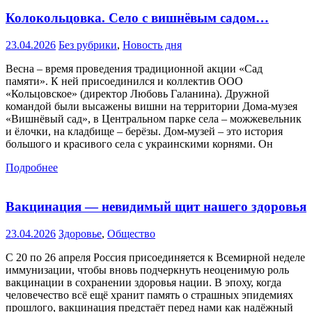
Колокольцовка. Село с вишнёвым садом…
23.04.2026
Без рубрики
,
Новость дня
Весна – время проведения традиционной акции «Сад
памяти». К ней присоединился и коллектив ООО
«Кольцовское» (директор Любовь Галанина). Дружной
командой были высажены вишни на территории Дома-музея
«Вишнёвый сад», в Центральном парке села – можжевельник
и ёлочки, на кладбище – берёзы. Дом-музей – это история
большого и красивого села с украинскими корнями. Он
Подробнее
Вакцинация — невидимый щит нашего здоровья
23.04.2026
Здоровье
,
Общество
С 20 по 26 апреля Россия присоединяется к Всемирной неделе
иммунизации, чтобы вновь подчеркнуть неоценимую роль
вакцинации в сохранении здоровья нации. В эпоху, когда
человечество всё ещё хранит память о страшных эпидемиях
прошлого, вакцинация предстаёт перед нами как надёжный