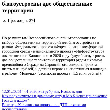
благоустроены две общественные
территории
Просмотры:
274
По результатам Всероссийского онлайн-голосования по
выбору общественных территорий для благоустройства в
рамках Федерального проекта «Формирование комфортной
городской среды» национального проекта «Инфраструктура
для жизни» в г. Калининске в 2026 году будут благоустроены
две общественные территории: территория рядом с храмом
преподобного Серафима Саровского(стоимость проекта –
шесть млн. рублей) и детская игровая и спортивная площадка
в районе «Молочка» (стоимость проекта –1,5 млн. рублей).
12.01.2026
14.01.2026
Без рубрики
,
Новость дня
Навигация
Как подключиться к домовому чату в MAX через приложение
Госуслуги.Дом?
по
В центре Калининска произошло ДТП с тяжкими
записям
последствиями