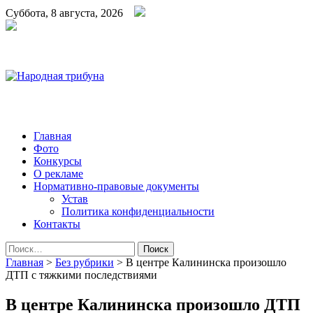
Суббота, 8 августа, 2026
Народная трибуна
Калининская районная газета
Главная
Фото
Конкурсы
О рекламе
Нормативно-правовые документы
Устав
Политика конфиденциальности
Контакты
Найти:
Главная
>
Без рубрики
>
В центре Калининска произошло
ДТП с тяжкими последствиями
В центре Калининска произошло ДТП