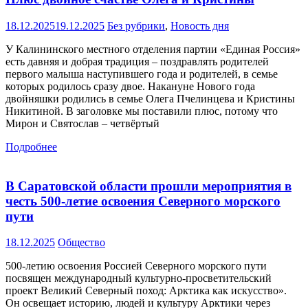
18.12.2025
19.12.2025
Без рубрики
,
Новость дня
У Калининского местного отделения партии «Единая Россия»
есть давняя и добрая традиция – поздравлять родителей
первого малыша наступившего года и родителей, в семье
которых родилось сразу двое. Накануне Нового года
двойняшки родились в семье Олега Пчелинцева и Кристины
Никитиной. В заголовке мы поставили плюс, потому что
Мирон и Святослав – четвёртый
Подробнее
В Саратовской области прошли мероприятия в
честь 500-летие освоения Северного морского
пути
18.12.2025
Общество
500-летию освоения Россией Северного морского пути
посвящен международный культурно-просветительский
проект Великий Северный поход: Арктика как искусство».
Он освещает историю, людей и культуру Арктики через