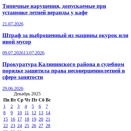
Типичные нарушения, допускаемые при
установке летней веранды у кафе
21.07.2026
Штраф за выброшенный из машины окурок или
иной мусор
09.07.2026
13.07.2026
Прокуратура Калининского района в судебном
порядке защитила права несовершеннолетней в
сфере занятости
29.06.2026
Декабрь 2025
Пн
Вт
Ср
Чт
Пт
Сб
Вс
1
2
3
4
5
6
7
8
9
10
11
12
13
14
15
16
17
18
19
20
21
22
23
24
25
26
27
28