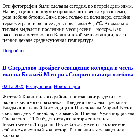
Эти фотографии были сделаны сегодня, во второй день зимы.
На редакционной клумбе продолжают цвести хризантемы,
роза набила бутоны. Зима пока только на календаре, столбик
термометра в первый её день показывал +1,5℃. Аномально
тёплым выдался и последний месяц осени – ноябрь. Как
рассказали метеорологи Калининской метеостанции, в его
первой декаде среднесуточная температура
Подробнее
В Свердлово пройдет освящение колодца в честь
иконы Божией Матери «Спорительница хлебов»
02.12.2025
Без рубрики
,
Новость дня
Жителей Калининского района приглашают разделить с
радость великого праздника – Введения во храм Пресвятой
Владычицы нашей Богородицы и Приснодевы Марии! В этот
светлый день, 4 декабря, в храме Св. Николая Чудотворца села
Свердлово в 11:00 будет отслужена торжественная
Божественная Литургия. После богослужения - особенное
событие - крестный ход, который завершится освящением
колодца