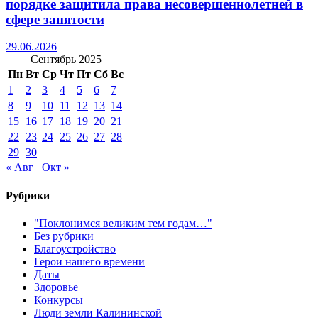
порядке защитила права несовершеннолетней в
сфере занятости
29.06.2026
Сентябрь 2025
Пн
Вт
Ср
Чт
Пт
Сб
Вс
1
2
3
4
5
6
7
8
9
10
11
12
13
14
15
16
17
18
19
20
21
22
23
24
25
26
27
28
29
30
« Авг
Окт »
Рубрики
"Поклонимся великим тем годам…"
Без рубрики
Благоустройство
Герои нашего времени
Даты
Здоровье
Конкурсы
Люди земли Калининской