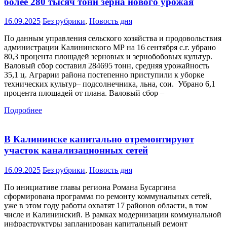
более 280 тысяч тонн зерна нового урожая
16.09.2025
Без рубрики
,
Новость дня
По данным управления сельского хозяйства и продовольствия
администрации Калининского МР на 16 сентября с.г. убрано
80,3 процента площадей зерновых и зернобобовых культур.
Валовый сбор составил 284695 тонн, средняя урожайность
35,1 ц. Аграрии района постепенно приступили к уборке
технических культур– подсолнечника, льна, сои. Убрано 6,1
процента площадей от плана. Валовый сбор –
Подробнее
В Калининске капитально отремонтируют
участок канализационных сетей
16.09.2025
Без рубрики
,
Новость дня
По инициативе главы региона Романа Бусаргина
сформирована программа по ремонту коммунальных сетей,
уже в этом году работы охватят 17 районов области, в том
числе и Калининский. В рамках модернизации коммунальной
инфраструктуры запланирован капитальный ремонт