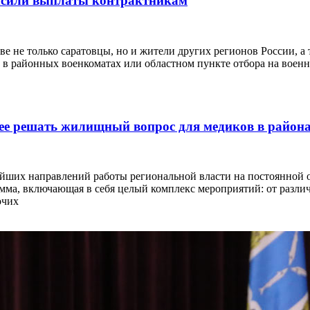
высили выплаты контрактникам
ве не только саратовцы, но и жители других регионов России, 
7, в районных военкоматах или областном пункте отбора на военн
нее решать жилищный вопрос для медиков в район
ейших направлений работы региональной власти на постоянной о
ма, включающая в себя целый комплекс мероприятий: от различ
очих