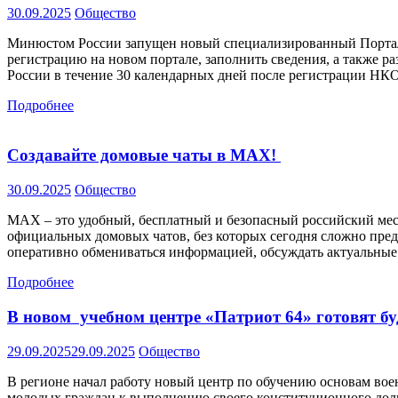
30.09.2025
Общество
Минюстом России запущен новый специализированный Портал дл
регистрацию на новом портале, заполнить сведения, а также 
России в течение 30 календарных дней после регистрации НКО
Подробнее
Создавайте домовые чаты в MAX!
30.09.2025
Общество
MAX – это удобный, бесплатный и безопасный российский месс
официальных домовых чатов, без которых сегодня сложно пре
оперативно обмениваться информацией, обсуждать актуальные
Подробнее
В новом учебном центре «Патриот 64» готовят 
29.09.2025
29.09.2025
Общество
В регионе начал работу новый центр по обучению основам вое
молодых граждан к выполнению своего конституционного долга