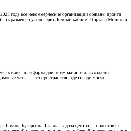
 2025 года все некоммерческие организации обязаны пройти
н быть размещен устав через Личный кабинет Портала Минюста
его, новая платформа даёт возможности для создания
омовые чаты — это пространство, где соседи могут
а Романа Бусаргина. Главная задача центра — подготовка
ретический материал, но и практику боевой подготовки, учит