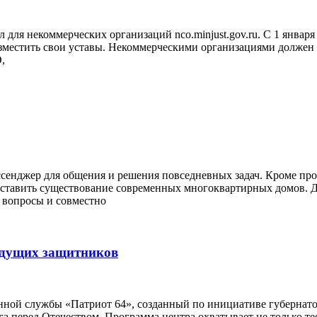
я некоммерческих организаций nco.minjust.gov.ru. С 1 января
разместить свои уставы. Некоммерческими организациями долже
,
енджер для общения и решения повседневных задач. Кроме проч
дставить существование современных многоквартирных домов. Д
 вопросы и совместно
будущих защитников
нной службы «Патриот 64», созданный по инициативе губернатор
 перед Отечеством. Программа центра охватывает не только тео