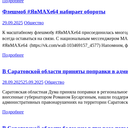
Подробнее
Флешмоб #ЯвМАХе64 набирает обороты
29.09.2025
Общество
К масштабному флешмобу #ЯвМАХе64 присоединилась многодет
всегда оставаться на связи. С национальным мессенджером МА
#ЯвМАХе64 (https://vk.com/wall-103469157_4577) Напомним,
Подробнее
В Саратовской области приняты поправки в адми
28.09.2025
25.09.2025
Общество
Саратовская областная Дума приняла поправки в регионально
внесенные губернатором Романом Бусаргиным, нашли поддержк
административных правонарушениях на территории Саратовско
Подробнее