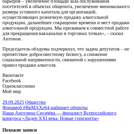
барьеров – увеличение площади зала обслуживания
посетителей в объектах общепита, увеличение минимального
размера уставного капитала для организаций,
осуществляющих розничную продажу алкогольной
продукции, дальнейшее сокращение времени и мест продажи
алкогольной продукции. Мы призываем к совместной работе
для прекращения вакханалии в торговых точках», – сказал
Антонов.
Председатель облдумы подчеркнул, что задача депутатов – не
препятствие добросовестному бизнесу, а снижение
социальной напряженности, связанной с нарушениями
правил продажи алкоголя.
Вконтакте
Facebook
Одноклассники
Мой мир
29.09.2025
Общество
Навигация
Флешмоб #ЯвМАХе64 набирает обороты
Наша Ангелина Сигачёва — финалист Всероссийского
по
конкурса «Лидер XXI века. Новые горизонты»
записям
Похожие записи