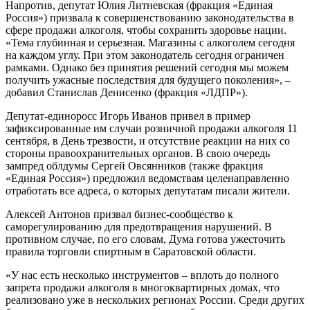
Напротив, депутат Юлия Литневская (фракция «Единая
Россия») призвала к совершенствованию законодательства в
сфере продажи алкоголя, чтобы сохранить здоровье нации.
«Тема глубинная и серьезная. Магазины с алкоголем сегодня
на каждом углу. При этом законодатель сегодня ограничен
рамками. Однако без принятия решений сегодня мы можем
получить ужасные последствия для будущего поколения», –
добавил Станислав Денисенко (фракция «ЛДПР»).
Депутат-единоросс Игорь Иванов привел в пример
зафиксированные им случаи розничной продажи алкоголя 11
сентября, в День трезвости, и отсутствие реакции на них со
стороны правоохранительных органов. В свою очередь
зампред облдумы Сергей Овсянников (также фракция
«Единая Россия») предложил ведомствам целенаправленно
отработать все адреса, о которых депутатам писали жители.
Алексей Антонов призвал бизнес-сообщество к
саморегулированию для предотвращения нарушений. В
противном случае, по его словам, Дума готова ужесточить
правила торговли спиртным в Саратовской области.
«У нас есть несколько инструментов – вплоть до полного
запрета продажи алкоголя в многоквартирных домах, что
реализовано уже в нескольких регионах России. Среди других