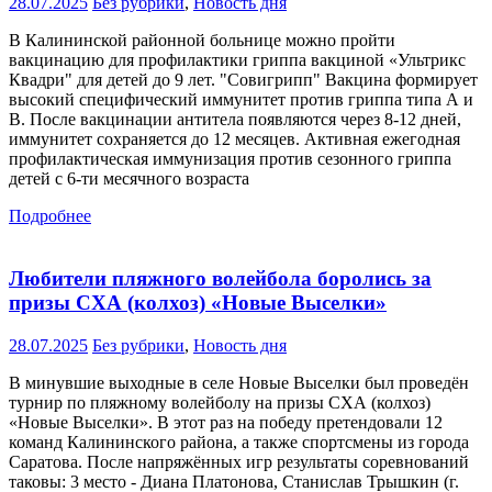
28.07.2025
Без рубрики
,
Новость дня
В Калининской районной больнице можно пройти
вакцинацию для профилактики гриппа вакциной «Ультрикс
Квадри" для детей до 9 лет. ‎"Совигрипп" ‎Вакцина формирует
высокий специфический иммунитет против гриппа типа А и
В. ‎После вакцинации антитела появляются через 8-12 дней,
иммунитет сохраняется до 12 месяцев. ‎Активная ежегодная
профилактическая иммунизация против сезонного гриппа
детей с 6-ти месячного возраста
Подробнее
Любители пляжного волейбола боролись за
призы СХА (колхоз) «Новые Выселки»
28.07.2025
Без рубрики
,
Новость дня
В минувшие выходные в селе Новые Выселки был проведён
турнир по пляжному волейболу на призы СХА (колхоз)
«Новые Выселки». В этот раз на победу претендовали 12
команд Калининского района, а также спортсмены из города
Саратова. После напряжённых игр результаты соревнований
таковы: 3 место - Диана Платонова, Станислав Трышкин (г.