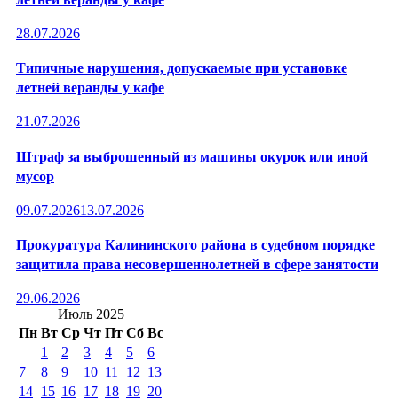
28.07.2026
Типичные нарушения, допускаемые при установке
летней веранды у кафе
21.07.2026
Штраф за выброшенный из машины окурок или иной
мусор
09.07.2026
13.07.2026
Прокуратура Калининского района в судебном порядке
защитила права несовершеннолетней в сфере занятости
29.06.2026
Июль 2025
Пн
Вт
Ср
Чт
Пт
Сб
Вс
1
2
3
4
5
6
7
8
9
10
11
12
13
14
15
16
17
18
19
20