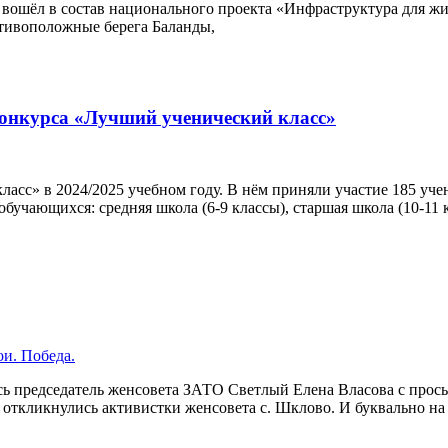
вошёл в состав национального проекта «Инфраструктура для жиз
отивоположные берега Баланды,
конкурса «Лучший ученический класс»
асс» в 2024/2025 учебном году. В нём приняли участие 185 уч
обучающихся: средняя школа (6-9 классы), старшая школа (10-11
ои. Победа.
ь председатель женсовета ЗАТО Светлый Елена Власова с прось
у откликнулись активистки женсовета с. Шклово. И буквально н