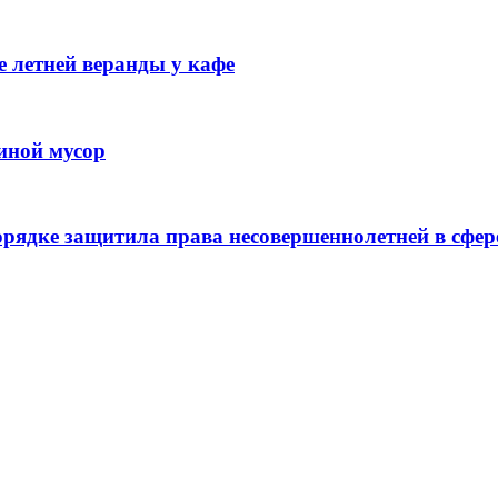
 летней веранды у кафе
иной мусор
рядке защитила права несовершеннолетней в сфер