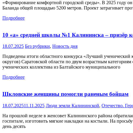
«Формирование комфортной городской среды». В 2025 году он 
Баланда общей площадью 5200 метров. Проект затрагивает пр
Подробнее
10 «а» средней школы №1 Калининска – призёр 
18.07.2025
Без рубрики
,
Новость дня
Подведены итоги областного конкурса «Лучший ученический кл
округов) Саратовской области по двум возрастным категориям 
ученических коллектива из Балтайского муниципального
Подробнее
Шкловские женщины помогли раненым бойцам
18.07.2025
11.11.2025
Люди земли Калининской
,
Отечество. Гер
На прошлой неделе в женсовет Калининского района обратилас
госпитале, изготовить мягкие накладки на костыли. На просьб
день десять