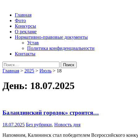
Народная трибуна
Калининская районная газета
Главная
Фото
Конкурсы
О рекламе
Нормативно-правовые документы
Устав
Политика конфиденциальности
Контакты
Найти:
Главная
>
2025
>
Июль
>
18
День:
18.07.2025
Баландинский городок» строится…
18.07.2025
Без рубрики
,
Новость дня
Напомним, Калининск стал победителем Всероссийского конку