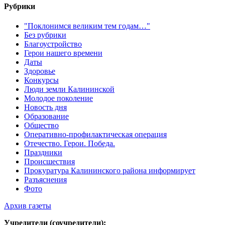
Рубрики
"Поклонимся великим тем годам…"
Без рубрики
Благоустройство
Герои нашего времени
Даты
Здоровье
Конкурсы
Люди земли Калининской
Молодое поколение
Новость дня
Образование
Общество
Оперативно-профилактическая операция
Отечество. Герои. Победа.
Праздники
Происшествия
Прокуратура Калининского района информирует
Разъяснения
Фото
Архив газеты
Учредители (соучредители):