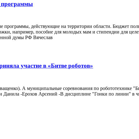
е программы
ные программы, действующие на территории области. Бюджет пол
жки, например, пособие для молодых мам и стипендии для целев
венной думы РФ Вячеслав
риняла участие в «Битве роботов»
 Иващенко). А муниципальные соревнования по робототехнике "Би
н Данила -Ерохов Арсений -В дисциплине "Гонки по линии" в ч