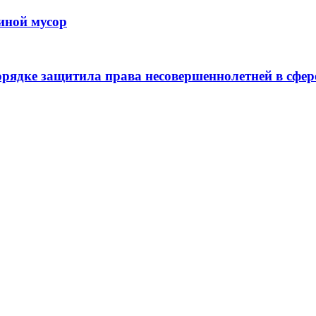
иной мусор
рядке защитила права несовершеннолетней в сфер