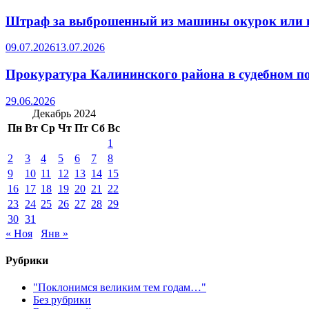
Штраф за выброшенный из машины окурок или 
09.07.2026
13.07.2026
Прокуратура Калининского района в судебном по
29.06.2026
Декабрь 2024
Пн
Вт
Ср
Чт
Пт
Сб
Вс
1
2
3
4
5
6
7
8
9
10
11
12
13
14
15
16
17
18
19
20
21
22
23
24
25
26
27
28
29
30
31
« Ноя
Янв »
Рубрики
"Поклонимся великим тем годам…"
Без рубрики