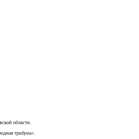
ской области.
одная трибуна».