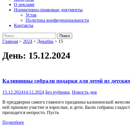
О рекламе
Нормативно-правовые документы
Устав
Политика конфиденциальности
Контакты
Найти:
Главная
>
2024
>
Декабрь
>
15
День:
15.12.2024
Калининцы собрали подарки для детей из детски
15.12.2024
14.12.2024
Без рубрики
,
Новость дня
В преддверии самого главного праздника калининский женсове
ней приняли участие и взрослые, и дети. Были собраны сладост
приходится непросто. Пусть
Подробнее