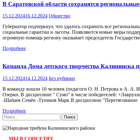
В Саратовской области сохранятся региональны
15.12.2024
16.12.2024
Общество
Губернатор подчеркнул, что удалось сохранить все региональ
социальные гарантии и льготы. Появляются новые меры поддер
огромную помощь региону оказывает председатель Государст
Подробнее
Команда Дома детского творчества Калининска п
15.12.2024
14.12.2024
Без рубрики
В команду вошли 10 человек (педагоги О. Н. Петрова и А. А.
Озерки. В дисциплине " Сумо" в числе победителей: +Лаврухи
-Шабаев Семён -Тупиков Марк В дисциплине "Перетягивание
Подробнее
Найти:
МЫ В СОЦСЕТЯХ