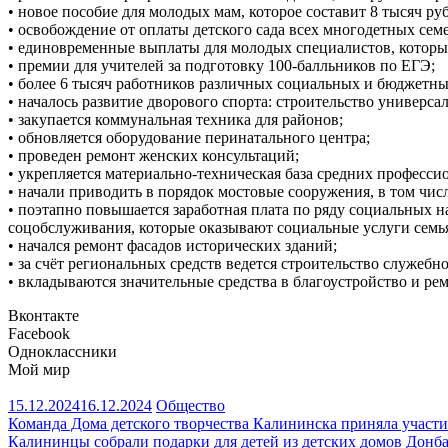
• новое пособие для молодых мам, которое составит 8 тысяч ру
• освобождение от оплаты детского сада всех многодетных сем
• единовременные выплаты для молодых специалистов, которы
• премии для учителей за подготовку 100-балльников по ЕГЭ;
• более 6 тысяч работников различных социальных и бюджетн
• началось развитие дворового спорта: строительство универс
• закупается коммунальная техника для районов;
• обновляется оборудование перинатального центра;
• проведен ремонт женских консультаций;
• укрепляется материально-техническая база средних професс
• начали приводить в порядок мостовые сооружения, в том числ
• поэтапно повышается заработная плата по ряду социальных 
соцобслуживания, которые оказывают социальные услуги семь
• начался ремонт фасадов исторических зданий;
• за счёт региональных средств ведется строительство служебн
• вкладываются значительные средства в благоустройство и ре
Вконтакте
Facebook
Одноклассники
Мой мир
15.12.2024
16.12.2024
Общество
Навигация
Команда Дома детского творчества Калининска приняла участи
Калининцы собрали подарки для детей из детских домов Донба