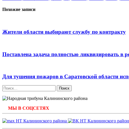
по
записям
Похожие записи
Жители области выбирают службу по контракту
Поставлена задача полностью ликвидировать в р
Для тушения пожаров в Саратовской области исп
Найти:
МЫ В СОЦСЕТЯХ