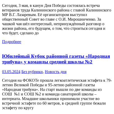
Сегодня, 3 мая, в канун Дня Победы состоялась встреча
ветеранов труда Калининского района с главой Калининского
МР В.Г. Лазаревым. Её организатором выступил
общественный Совет во главе с О.И. Мирошниченко. За
чашкой чая шёл интересный, непринуждённый разговор о
жизни района, его будущем, о том, что строиться сегодня и
что будет, сделано до
Подробнее
Юбилейный Кубок районной газеты «Народная
трибуна» у команды средней школы №2
03.05.2024
Без рубрики
,
Новость дня
Сегодня на ФОКОТе прошла легкоатлетическая эстафета к 79-
летию Великой Победы и 95-летию районной газеты
«Народная трибуна». На старт вышли по две команды из
СОШ №1 и СОШ №2 и команда санаторной школы –
интерната. Младшие школьники принимали участие во
встречной эстафете по 60 метров, в средней группе бежали
эстафету по кругу