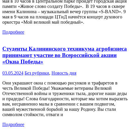
мая в 10 часов в Центральном парке пройдёт городская акция
памяти «Живое слово солдату Победы». В 19 часов в сквере
имени Калинина – музыкальный вечер группы «S-BAND». 9
мая в 9 часов на площади ЦТиД начнётся концерт духового
оркестра «Мой великий май победный».
Подробнее
Студенты Калининского техникума агробизнеса
принимают участие во Всероссийской акции
«Окна Победы»
03.05.2024
Без рубрики
,
Новость дня
Они украшают окна с помощью рисунков и трафаретов в
честь Великой Победы! Уважаемые ветераны Великой
Отечественной войны и труженики тыла, дорогие наши деды
и прадеды! Слова благодарности, которые мы хотим выразить
вам, несравненно малы в сравнении с вашим подвигом,
вашей мужественной борьбой за нашу Родину. Вы стали
символом стойкости, отваги и
Подробнее