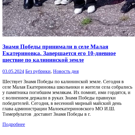
Знамя Победы принимали в селе Малая
Екатериновка. Завершается его 10-дневное
шествие по калининской земле
03.05.2024
Без рубрики
,
Новость дня
Шествует Знамя Победы по калининской земле. Сегодня в
селе Малая Екатериновка школьники и жители села собрались
у памятника погибшим землякам. Их помнят, ими гордятся, и
с волнением держали в руках Знамя Победы правнуки
победителей. Сегодня, в весенний мирный майский день
глава администрации Малоекатериновского МО И.Ш.
Тимербулатов доставит Знамя Победы в г.
Подробнее