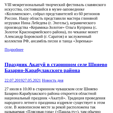
VIII межрегиональный творческий фестиваль славянского
искусства, состоявшийся в музее-заповеднике
«Коломенское», собрал представителей из 60 регионов
России. Нашу область представили мастера глиняной
игрушки Нина Лебедева (г. Энгельс), керамического
производства «Керамика-Золотое» Ольга Куприна (с.
Золотое Красноармейского района), по чеканке монет
Александр Боровский (г. Саратов) и заслуженный
коллектив РФ, ансамбль песни и танца «Зоренька»
Подробнее
Праздник Акатуй в старинном селе Шняево
Базарно-Карабулакского района
22.07.2019
27.05.2021
Новость дня
27 июля в 10.00 в старинном чувашском селе Шняево
Базарно-Карабулакского района откроется областной
национальный праздник «Акатуй». Традиция проведения
народного летнего праздника издревле существует в этом
селе. В живописном месте за рекой расположена так
называемая «Плясовая гора» («Пашла-ту»), там обычно