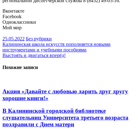
региональной диспетчерской службы 8 (8452) 49-05-16.
Вконтакте
Facebook
Одноклассники
Мой мир
25.05.2022
Без рубрики
Навигация
Калининская школа искусств пополняется новыми
инструментами и учебными пособиями
по
Выстоять и двигаться вперёд!
записям
Похожие записи
Акция «Давайте с любовью дарить друг другу
хорошие книги!»
В Калининской городской библиотеке
слушательниц Университета третьего возраста
поздравили с Днем матери