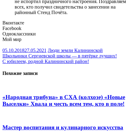
не испортил праздничного настроения. Поздравляем
всех, кто получил свидетельства о занесении на
районный Стенд Почёта.
Вконтакте
Facebook
Одноклассники
Мой мир
05.10.2018
27.05.2021
Люди земли Калининской
Навигация
Школьники Сергиевской школы — в пятёрке лучших!
С юбилеем, родной Калининский район!
по
записям
Похожие записи
«Народная трибуна» в СХА (колхозе) «Новые
Выселки» Хвала и честь всем тем, кто в поле!
Мастер воспитания и кулинарного искусства