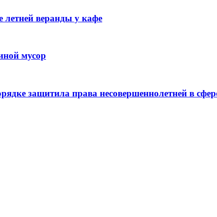
 летней веранды у кафе
иной мусор
рядке защитила права несовершеннолетней в сфер