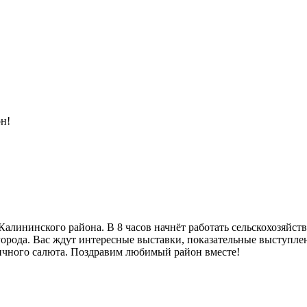
н!
!
е Калининского района. В 8 часов начнёт работать сельскохозяйс
орода. Вас ждут интересные выставки, показательные выступлен
ничного салюта. Поздравим любимый район вместе!