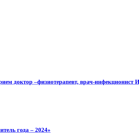
прием доктор –физиотерапевт, врач-инфекционист
тель года – 2024»