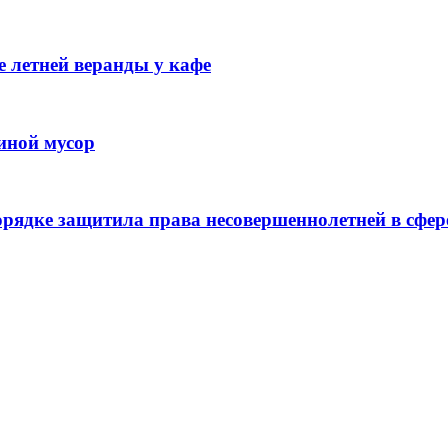
 летней веранды у кафе
иной мусор
рядке защитила права несовершеннолетней в сфер