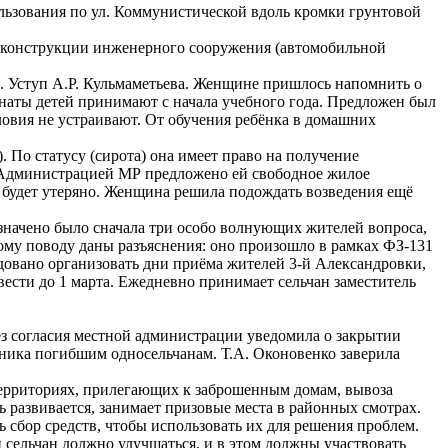
ьзования по ул. Коммунистической вдоль кромки грунтовой
ах конструкции инженерного сооружения (автомобильной
. Уступ А.Р. Кульмаметьева. Женщине пришлось напомнить о
наты детей принимают с начала учебного года. Предложен был
словия не устраивают. От обучения ребёнка в домашних
 По статусу (сирота) она имеет право на получение
. Администрацией МР предложено ей свободное жилое
 будет утеряно. Женщина решила подождать возведения ещё
означено было сначала три особо волнующих жителей вопроса,
ому поводу даны разъяснения: оно произошло в рамках ФЗ-131
овано организовать дни приёма жителей 3-й Александровки,
ести до 1 марта. Ежедневно принимает сельчан заместитель
з согласия местной администрации уведомила о закрытии
ника погибшим односельчанам. Т.А. Оконовенко заверила
 территориях, прилегающих к заброшенным домам, вывоза
ь развивается, занимает призовые места в районных смотрах.
ь сбор средств, чтобы использовать их для решения проблем.
и сельчан должно улучшаться, и в этом должны участвовать