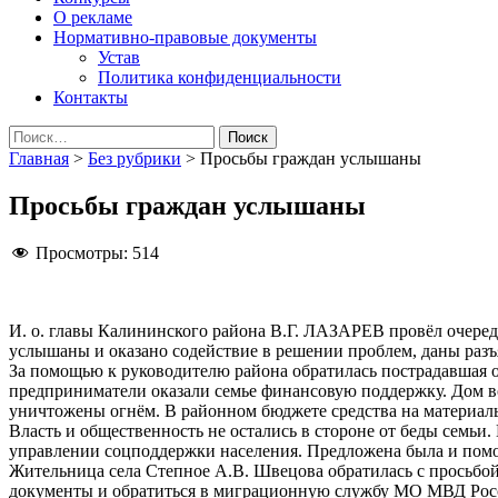
О рекламе
Нормативно-правовые документы
Устав
Политика конфиденциальности
Контакты
Найти:
Главная
>
Без рубрики
>
Просьбы граждан услышаны
Просьбы граждан услышаны
Просмотры:
514
И. о. главы Калининского района В.Г. ЛАЗАРЕВ провёл очеред
услышаны и оказано содействие в решении проблем, даны раз
За помощью к руководителю района обратилась пострадавшая 
предприниматели оказали семье финансовую поддержку. Дом во
уничтожены огнём. В районном бюджете средства на материа
Власть и общественность не остались в стороне от беды семьи.
управлении соцподдержки населения. Предложена была и пом
Жительница села Степное А.В. Швецова обратилась с просьбой
документы и обратиться в миграционную службу МО МВД Рос