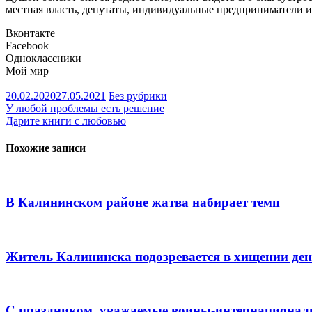
местная власть, депутаты, индивидуальные предприниматели и,
Вконтакте
Facebook
Одноклассники
Мой мир
20.02.2020
27.05.2021
Без рубрики
Навигация
У любой проблемы есть решение
Дарите книги с любовью
по
записям
Похожие записи
В Калининском районе жатва набирает темп
Житель Калининска подозревается в хищении ден
С праздником, уважаемые воины-интернационали