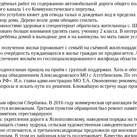
дённых работ по содержанию автомобильной дороги общего пол
го канала 1-го Коммунистического переулка.
 что углублен кювет для отвода талых и дождевых вод в предел
двор дома. Дерево возле дома обещано спилить.
жностями здоровья в специнтернат обратилась жительница с. Ш
вано больше внимания уделять сыну, ученику 2 класса. В интер
ь ребёнка домой в выходные дни и на каникулы, но мать такие у
 получении жилья (проживает с семьёй на съёмной жилплощади).
 но очерёдность нуждающихся в жилье граждан не продвигается
еспечение жильём из госспециализированного жилфонда области
и односельчан пришла на приём с группой поддержки. Хоть и об
ровцы объединением Александровского МО с Ахтубинским. По эт
 РФ». И.о. главы адми-нистрации МО Т.А. Оконовенко рекоменд
опросы и искать пути их решения. Ближайшую встречу надо пров
м офисом Сбербанка. В 2016 году коммерческая организация бе
яется возможным. Третьим пунктом обращения был ремонт памят
памятник отреставрируют.
ы: укрепления дороги к Яснополянскому, наведения порядка на
ащать ставку худрука, сельская художественная самодеятельност
ю не отличаются, и третьеалександровцы предложили организоват
оенным. В этом их районная власть поддерживает. Качество жизн