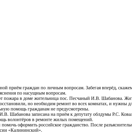
ной приём граждан по личным вопросам. Забегая вперёд, скажем
ъяснения по насущным вопросам.
от пожара в доме жительница пос. Песчаный И.В. Шабанова. Жи
сстановили, но необходим ремонт во всех комнатах, и нужны д
льную помощь гражданам не предусмотрены.
 И.В. Шабанова записана на приём к депутату облдумы Р.С. Кова
ощь волонтёров в ремонте жилых помещений.
 помочь оформить российское гражданство. После разъяснитель
сии «Калининский».