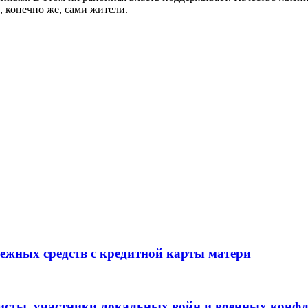
 конечно же, сами жители.
ежных средств с кредитной карты матери
сты, участники локальных войн и военных конфл