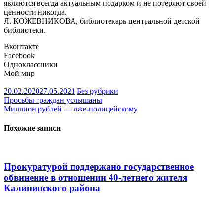
являются всегда актуальным подарком и не потеряют своей
ценности никогда.
Л. КОЖЕВНИКОВА, библиотекарь центральной детской
библиотеки.
Вконтакте
Facebook
Одноклассники
Мой мир
20.02.2020
27.05.2021
Без рубрики
Навигация
Просьбы граждан услышаны
Миллион рублей — лже-полицейскому
по
записям
Похожие записи
Прокуратурой поддержано государственное
обвинение в отношении 40-летнего жителя
Калининского района