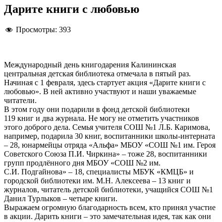
Дарите книги с любовью
Просмотры:
393
Международный день книгодарения Калининская
центральная детская библиотека отмечала в пятый раз.
Начиная с 1 февраля, здесь стартует акция «Дарите книги с
любовью». В ней активно участвуют и наши уважаемые
читатели.
В этом году они подарили в фонд детской библиотеки
119 книг и два журнала. Не могу не отметить участников
этого доброго дела. Семья учителя СОШ №1 Л.Б. Каримова,
например, подарила 30 книг, воспитанники школы-интерната
– 28, юнармейцы отряда «Альфа» МБОУ «СОШ №1 им. Героя
Советского Союза П.И. Чиркина» – тоже 28, воспитанники
групп продлённого дня МБОУ «СОШ №2 им.
С.И. Подгайнова» – 18, специалисты МБУК «КМЦБ» и
городской библиотеки им. М.Н. Алексеева – 13 книг и
журналов, читатель детской библиотеки, учащийся СОШ №1
Данил Турлыков – четыре книги.
Выражаем огромную благодарность всем, кто принял участие
в акции. Дарить книги – это замечательная идея, так как они