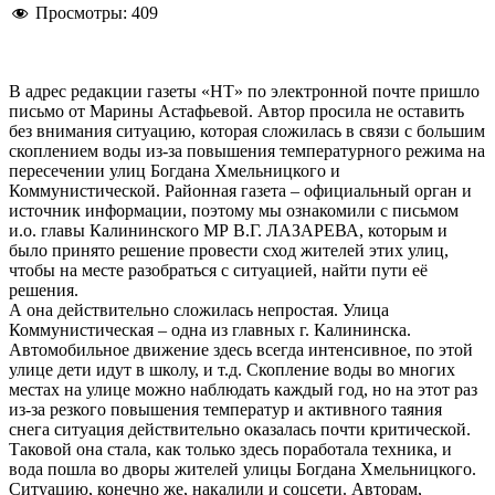
Просмотры:
409
В адрес редакции газеты «НТ» по электронной почте пришло
письмо от Марины Астафьевой. Автор просила не оставить
без внимания ситуацию, которая сложилась в связи с большим
скоплением воды из-за повышения температурного режима на
пересечении улиц Богдана Хмельницкого и
Коммунистической. Районная газета – официальный орган и
источник информации, поэтому мы ознакомили с письмом
и.о. главы Калининского МР В.Г. ЛАЗАРЕВА, которым и
было принято решение провести сход жителей этих улиц,
чтобы на месте разобраться с ситуацией, найти пути её
решения.
А она действительно сложилась непростая. Улица
Коммунистическая – одна из главных г. Калининска.
Автомобильное движение здесь всегда интенсивное, по этой
улице дети идут в школу, и т.д. Скопление воды во многих
местах на улице можно наблюдать каждый год, но на этот раз
из-за резкого повышения температур и активного таяния
снега ситуация действительно оказалась почти критической.
Таковой она стала, как только здесь поработала техника, и
вода пошла во дворы жителей улицы Богдана Хмельницкого.
Ситуацию, конечно же, накалили и соцсети. Авторам,