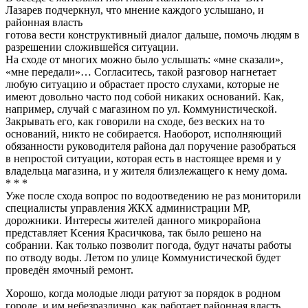
Лазарев подчеркнул, что мнение каждого услышано, и
районная власть
готова вести конструктивный диалог дальше, помочь людям в
разрешении сложившейся ситуации.
На сходе от многих можно было услышать: «мне сказали»,
«мне передали»… Согласитесь, такой разговор нагнетает
любую ситуацию и обрастает просто слухами, которые не
имеют довольно часто под собой никаких оснований. Как,
например, случай с магазином по ул. Коммунистической.
Закрывать его, как говорили на сходе, без веских на то
оснований, никто не собирается. Наоборот, исполняющий
обязанности руководителя района дал поручение разобраться
в непростой ситуации, которая есть в настоящее время и у
владельца магазина, и у жителя близлежащего к нему дома.
* * *
Уже после схода вопрос по водоотведению не раз мониторили
специалисты управления ЖКХ администрации МР,
дорожники. Интересы жителей данного микрорайона
представляет Ксения Красичкова, так было решено на
собрании. Как только позволит погода, будут начаты работы
по отводу воды. Летом по улице Коммунистической будет
проведён ямочный ремонт.
Хорошо, когда молодые люди ратуют за порядок в родном
городе, и им небезразлично, как работает районная власть.