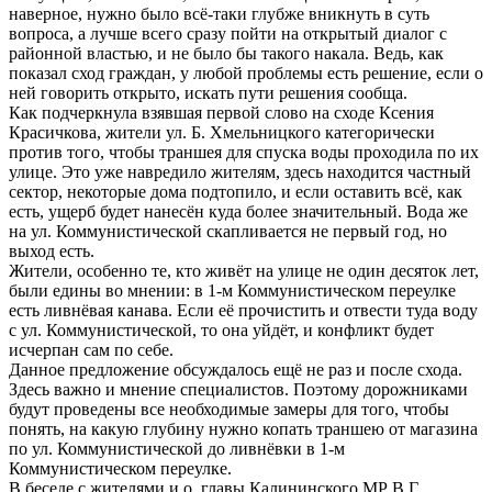
наверное, нужно было всё-таки глубже вникнуть в суть
вопроса, а лучше всего сразу пойти на открытый диалог с
районной властью, и не было бы такого накала. Ведь, как
показал сход граждан, у любой проблемы есть решение, если о
ней говорить открыто, искать пути решения сообща.
Как подчеркнула взявшая первой слово на сходе Ксения
Красичкова, жители ул. Б. Хмельницкого категорически
против того, чтобы траншея для спуска воды проходила по их
улице. Это уже навредило жителям, здесь находится частный
сектор, некоторые дома подтопило, и если оставить всё, как
есть, ущерб будет нанесён куда более значительный. Вода же
на ул. Коммунистической скапливается не первый год, но
выход есть.
Жители, особенно те, кто живёт на улице не один десяток лет,
были едины во мнении: в 1-м Коммунистическом переулке
есть ливнёвая канава. Если её прочистить и отвести туда воду
с ул. Коммунистической, то она уйдёт, и конфликт будет
исчерпан сам по себе.
Данное предложение обсуждалось ещё не раз и после схода.
Здесь важно и мнение специалистов. Поэтому дорожниками
будут проведены все необходимые замеры для того, чтобы
понять, на какую глубину нужно копать траншею от магазина
по ул. Коммунистической до ливнёвки в 1-м
Коммунистическом переулке.
В беседе с жителями и.о. главы Калининского МР В.Г.