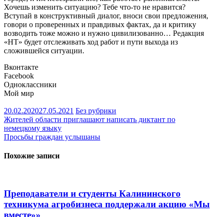
Хочешь изменить ситуацию? Тебе что-то не нравится?
Вступай в конструктивный диалог, вноси свои предложения,
говори о проверенных и правдивых фактах, да и критику
возводить тоже можно и нужно цивилизованно… Редакция
«НТ» будет отслеживать ход работ и пути выхода из
сложившейся ситуации.
Вконтакте
Facebook
Одноклассники
Мой мир
20.02.2020
27.05.2021
Без рубрики
Навигация
Жителей области приглашают написать диктант по
немецкому языку
по
Просьбы граждан услышаны
записям
Похожие записи
Преподаватели и студенты Калининского
техникума агробизнеса поддержали акцию «Мы
вместе»»