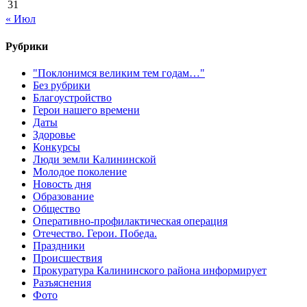
31
« Июл
Рубрики
"Поклонимся великим тем годам…"
Без рубрики
Благоустройство
Герои нашего времени
Даты
Здоровье
Конкурсы
Люди земли Калининской
Молодое поколение
Новость дня
Образование
Общество
Оперативно-профилактическая операция
Отечество. Герои. Победа.
Праздники
Происшествия
Прокуратура Калининского района информирует
Разъяснения
Фото