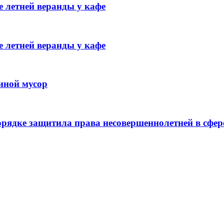
 летней веранды у кафе
 летней веранды у кафе
иной мусор
рядке защитила права несовершеннолетней в сфер