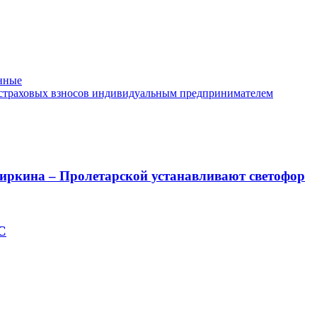
енные
 страховых взносов индивидуальным предпринимателем
Чиркина – Пролетарской устанавливают светофор
С