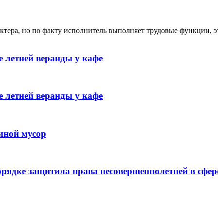
ктера, но по факту исполнитель выполняет трудовые функции, э
 летней веранды у кафе
 летней веранды у кафе
иной мусор
рядке защитила права несовершеннолетней в сфер