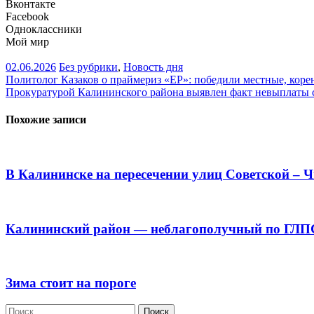
Вконтакте
Facebook
Одноклассники
Мой мир
02.06.2026
Без рубрики
,
Новость дня
Навигация
Политолог Казаков о праймериз «ЕР»: победили местные, кор
Прокуратурой Калининского района выявлен факт невыплаты
по
записям
Похожие записи
В Калининске на пересечении улиц Советской – 
Калининский район — неблагополучный по ГЛП
Зима стоит на пороге
Найти: