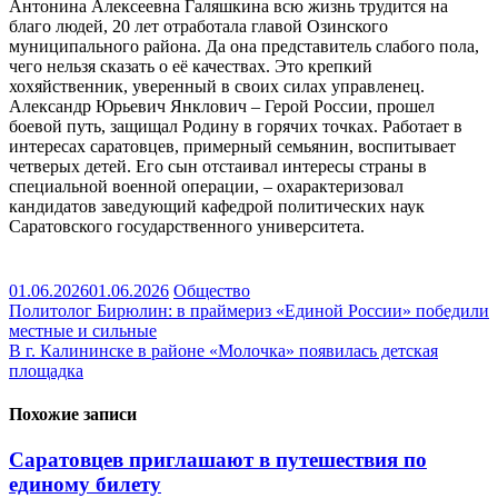
Антонина Алексеевна Галяшкина всю жизнь трудится на
благо людей, 20 лет отработала главой Озинского
муниципального района. Да она представитель слабого пола,
чего нельзя сказать о её качествах. Это крепкий
хохяйственник, уверенный в своих силах управленец.
Александр Юрьевич Янклович – Герой России, прошел
боевой путь, защищал Родину в горячих точках. Работает в
интересах саратовцев, примерный семьянин, воспитывает
четверых детей. Его сын отстаивал интересы страны в
специальной военной операции, – охарактеризовал
кандидатов заведующий кафедрой политических наук
Саратовского государственного университета.
01.06.2026
01.06.2026
Общество
Навигация
Политолог Бирюлин: в праймериз «Единой России» победили
местные и сильные
по
В г. Калининске в районе «Молочка» появилась детская
записям
площадка
Похожие записи
Саратовцев приглашают в путешествия по
единому билету