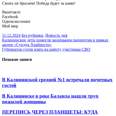
Своих не бросаем! Победа будет за нами!
Вконтакте
Facebook
Одноклассники
Мой мир
11.12.2024
Без рубрики
,
Новость дня
Навигация
Калининские дети помогли маленьким пациентам в рамках
акции «Сундук Храбрости»
по
Губернатор готов взять на работу участника СВО
записям
Похожие записи
В Калининской средней №1 встречали почетных
гостей
В Калининске в реке Баланда нашли труп
пожилой женщины
ПЕРЕПИСЬ ЧЕРЕЗ ПЛАНШЕТЫ: КУДА