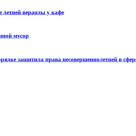
 летней веранды у кафе
иной мусор
рядке защитила права несовершеннолетней в сфер