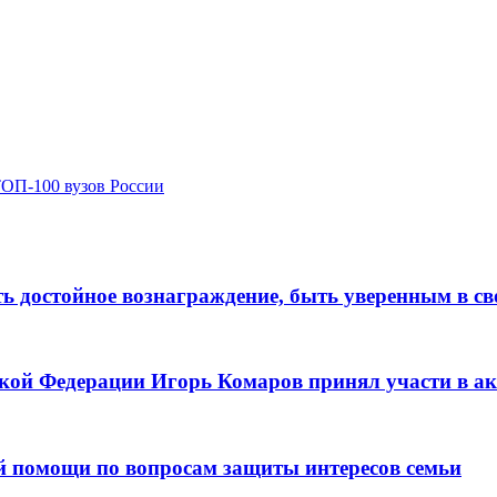
ТОП-100 вузов России
ь достойное вознаграждение, быть уверенным в св
кой Федерации Игорь Комаров принял участи в а
й помощи по вопросам защиты интересов семьи