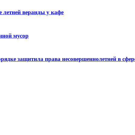
 летней веранды у кафе
иной мусор
рядке защитила права несовершеннолетней в сфер