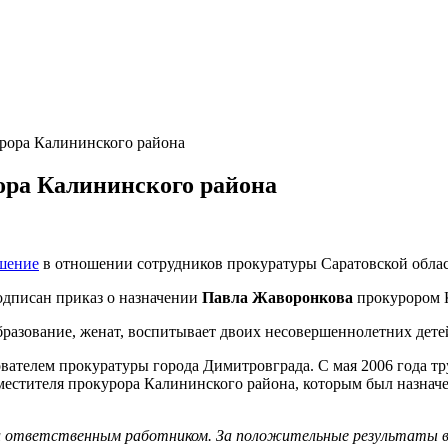
урора Калининского районa
ора Калининского районa
ешение
в отношении сотрудников прокуратуры Саратовской облас
подписан приказ о назначении
Павла Жаворонкова
прокурором 
бразование, женат, воспитывает двоих несовершеннолетних дете
дователем прокуратуры города Димитровграда. С мая 2006 года т
естителя прокурора Калининского района, которым был назначен
 и ответственным работником. За положительные результаты в