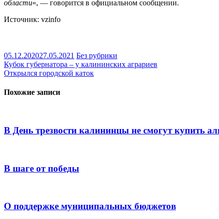
области
«, — говорится в официальном сообщении.
Источник: vzinfo
05.12.2020
27.05.2021
Без рубрики
Навигация
Кубок губернатора – у калининских аграриев
Открылся городской каток
по
записям
Похожие записи
В День трезвости калининцы не смогут купить а
В шаге от победы
О поддержке муниципальных бюджетов