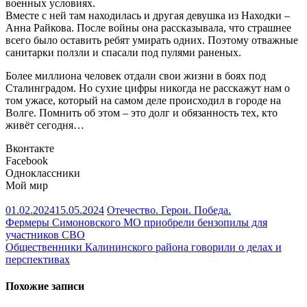
военных условиях.
Вместе с ней там находилась и другая девушка из Находки –
Анна Райкова. После войны она рассказывала, что страшнее
всего было оставить ребят умирать одних. Поэтому отважные
санитарки ползли и спасали под пулями раненых.
Более миллиона человек отдали свои жизни в боях под
Сталинградом. Но сухие цифры никогда не расскажут нам о
том ужасе, который на самом деле происходил в городе на
Волге. Помнить об этом – это долг и обязанность тех, кто
живёт сегодня…
Вконтакте
Facebook
Одноклассники
Мой мир
01.02.2024
15.05.2024
Отечество. Герои. Победа.
Навигация
Фермеры Симоновского МО приобрели бензопилы для
участников СВО
по
Общественники Калининского района говорили о делах и
записям
перспективах
Похожие записи