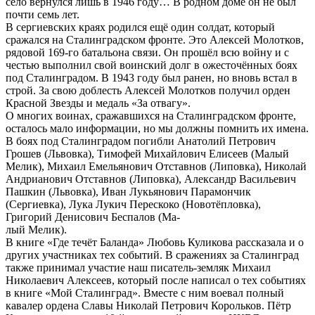
село вернулся лишь в 1946 году… В родном доме он не был
почти семь лет.
В сергиевских краях родился ещё один солдат, который
сражался на Сталинградском фронте. Это Алексей Молотков,
рядовой 169-го батальона связи. Он прошёл всю войну и с
честью выполнил свой воинский долг в ожесточённых боях
под Сталинградом. В 1943 году был ранен, но вновь встал в
строй. За свою доблесть Алексей Молотков получил орден
Красной Звезды и медаль «За отвагу».
О многих воинах, сражавшихся на Сталинградском фронте,
осталось мало информации, но мы должны помнить их имена.
В боях под Сталинградом погибли Анатолий Петрович
Грошев (Львовка), Тимофей Михайлович Елисеев (Малый
Мелик), Михаил Емельянович Отставнов (Липовка), Николай
Андрианович Отставнов (Липовка), Александр Васильевич
Пашкин (Львовка), Иван Лукьянович Парамончик
(Сергиевка), Лука Лукич Перескоко (Новотёпловка),
Григорий Денисович Беспалов (Ма-
лый Мелик).
В книге «Где течёт Баланда» Любовь Куликова рассказала и о
других участниках тех событий. В сражениях за Сталинград
также принимал участие наш писатель-земляк Михаил
Николаевич Алексеев, который после написал о тех событиях
в книге «Мой Сталинград». Вместе с ним воевал полный
кавалер ордена Славы Николай Петрович Корольков. Пётр