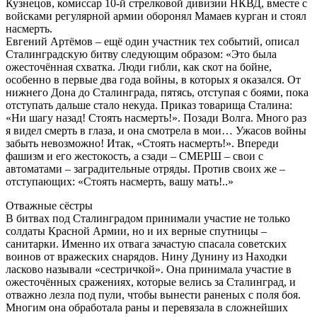
Кузнецов, комиссар 10-й стрелковой дивизии НКВД, вместе с
войсками регулярной армии оборонял Мамаев курган и стоял
насмерть.
Евгений Артёмов – ещё один участник тех событий, описал
Сталинградскую битву следующим образом: «Это была
ожесточённая схватка. Люди гибли, как скот на бойне,
особенно в первые два года войны, в которых я оказался. От
нижнего Дона до Сталинграда, пятясь, отступая с боями, пока
отступать дальше стало некуда. Приказ товарища Сталина:
«Ни шагу назад! Стоять насмерть!». Позади Волга. Много раз
я видел смерть в глаза, и она смотрела в мои… Ужасов войны
забыть невозможно! Итак, «Стоять насмерть!». Впереди
фашизм и его жестокость, а сзади – СМЕРШ – свои с
автоматами – заградительные отряды. Против своих же –
отступающих: «Стоять насмерть, вашу мать!..»
Отважные сёстры
В битвах под Сталинградом принимали участие не только
солдаты Красной Армии, но и их верные спутницы –
санитарки. Именно их отвага зачастую спасала советских
воинов от вражеских снарядов. Нину Дунину из Находки
ласково называли «сестричкой». Она принимала участие в
ожесточённых сражениях, которые велись за Сталинград, и
отважно лезла под пули, чтобы вынести раненых с поля боя.
Многим она обработала раны и перевязала в сложнейших