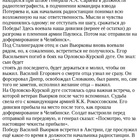
находился при штабе генерала А.А. Сараева в должности
радиотелеграфиста, в подчинении командира взвода
Потеряева и, как начальник радиостанции понимал всю
возложенную на нас ответственность. Мысли и чувства
подчинялись одному: не отступать ни шагу, сражаться до
Победы! Здесь воевала наша дивизия (вернее её остатки) до
разгрома и пленения армии Паулюса. Потом нас отправили на
доформирование в Челябинск».
Под Сталинградом отец и сын Вьюрковы вновь воевали
рядом, но, к сожалению, встретиться не получилось. Егор
Васильевич погиб в боях на Орловско-Курской дуге. Он знал:
сын будет
стоять до последнего, будет держаться и молил, чтобы он
выжил. Василий Егорович о смерти отца узнал не сразу. Он
форсировал Днепр, освобождал Словакию, был ранен, но, сам
того не заметив, исполнил желание отца – выжил.
На Орловско-Курской дуге состоялась одна важная встреча, о
которой ветеран Вьюрков после часто вспоминал. Судьба
свела его с командующим армией К.К. Рокоссовским. Его
дивизия прибыла на место после того, как прошла
доформирование в Челябинске. Солдат выстроили перед
отправкой на передовую, и генерал сказал: «Посмотрю, что за
настоящие чекисты прибыли».
Победу Василий Вьюрков встретил в Австрии, где прослужил
ещё какое-то время в должности начальника радиостанции. В