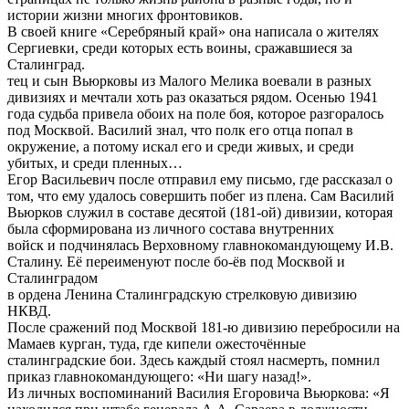
истории жизни многих фронтовиков.
В своей книге «Серебряный край» она написала о жителях
Сергиевки, среди которых есть воины, сражавшиеся за
Сталинград.
тец и сын Вьюрковы из Малого Мелика воевали в разных
дивизиях и мечтали хоть раз оказаться рядом. Осенью 1941
года судьба привела обоих на поле боя, которое разгоралось
под Москвой. Василий знал, что полк его отца попал в
окружение, а потому искал его и среди живых, и среди
убитых, и среди пленных…
Егор Васильевич после отправил ему письмо, где рассказал о
том, что ему удалось совершить побег из плена. Сам Василий
Вьюрков служил в составе десятой (181-ой) дивизии, которая
была сформирована из личного состава внутренних
войск и подчинялась Верховному главнокомандующему И.В.
Сталину. Её переименуют после бо-ёв под Москвой и
Сталинградом
в ордена Ленина Сталинградскую стрелковую дивизию
НКВД.
После сражений под Москвой 181-ю дивизию перебросили на
Мамаев курган, туда, где кипели ожесточённые
сталинградские бои. Здесь каждый стоял насмерть, помнил
приказ главнокомандующего: «Ни шагу назад!».
Из личных воспоминаний Василия Егоровича Вьюркова: «Я