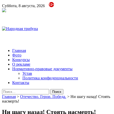
Суббота, 8 августа, 2026
Народная трибуна
Калининская районная газета
Главная
Фото
Конкурсы
О рекламе
Нормативно-правовые документы
Устав
Политика конфиденциальности
Контакты
Найти:
Главная
>
Отечество. Герои. Победа.
>
Ни шагу назад! Стоять
насмерть!
Ни шагу назад! Стоять насмерть!