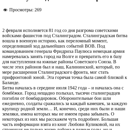
Просмотры:
269
2 февраля исполняется 81 год со дня разгрома советскими
войсками фашистов под Сталинградом. Сталинградская битва
вошла в военную историю, как переломный момент,
определивший ход дальнейших событий ВОВ. Под
командованием генерала Фридриха Паулюса немецкая армия
намеревалась занять город на Волге и превратить его в базу
для наступления на южные районы Советского Союза. В
числе этих районов был и наш, Калининский, который, по
мере расширения Сталинградского фронта, мог стать
прифронтовой зоной. Эта горячая точка была самой близкой к
Баланде.
Битва началась в середине июля 1942 года – и началась она с
бомбёжки. Город нещадно полыхал, тысячи сталинградцев
погибли от бомбардировок. Оборонительные бои шли
ежедневно, солдаты сражались за каждый камешек, за каждую
крупицу родной земли… И, конечно, среди них были и наши
земляки, имена которых мы не имеем права забывать. О
некоторых из них мы расскажем чуть подробнее. Большая
часть информации взята из книг Любови Куликовой, на их
страницах не только жизнь района в разные годы, но и