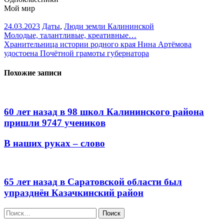
Мой мир
24.03.2023
Даты
,
Люди земли Калининской
Навигация
Молодые, талантливые, креативные…
Хранительница истории родного края Нина Артёмова
по
удостоена Почётной грамоты губернатора
записям
Похожие записи
60 лет назад в 98 школ Калининского района
пришли 9747 учеников
В наших руках – слово
65 лет назад в Саратовской области был
упразднён Казачкинский район
Найти: