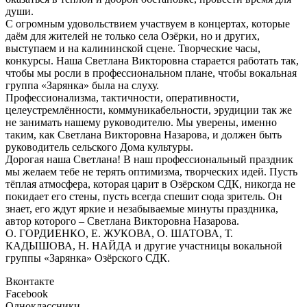
души.
С огромным удовольствием участвуем в концертах, которые
даём для жителей не только села Озёрки, но и других,
выступаем и на калининской сцене. Творческие часы,
конкурсы. Наша Светлана Викторовна старается работать так,
чтобы мы росли в профессиональном плане, чтобы вокальная
группа «Зарянка» была на слуху.
Профессионализма, тактичности, оперативности,
целеустремлённости, коммуникабельности, эрудиции так же
не занимать нашему руководителю. Мы уверены, именно
таким, как Светлана Викторовна Назарова, и должен быть
руководитель сельского Дома культуры.
Дорогая наша Светлана! В наш профессиональный праздник
мы желаем тебе не терять оптимизма, творческих идей. Пусть
тёплая атмосфера, которая царит в Озёрском СДК, никогда не
покидает его стены, пусть всегда спешит сюда зритель. Он
знает, его ждут яркие и незабываемые минуты праздника,
автор которого – Светлана Викторовна Назарова.
О. ГОРДИЕНКО, Е. ЖУКОВА, О. ШАТОВА, Т.
КАДЫШОВА, Н. НАЙДА и другие участницы вокальной
группы «Зарянка» Озёрского СДК.
Вконтакте
Facebook
Одноклассники