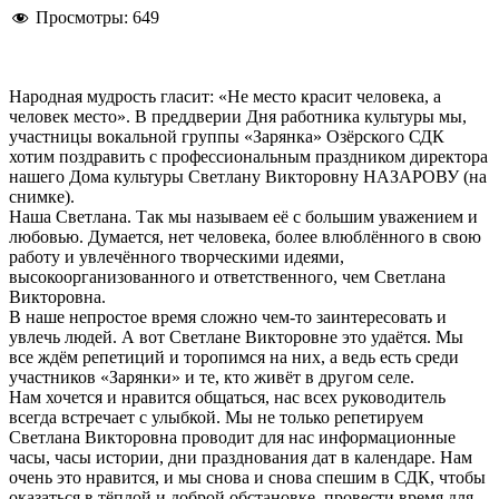
Просмотры:
649
Народная мудрость гласит: «Не место красит человека, а
человек место». В преддверии Дня работника культуры мы,
участницы вокальной группы «Зарянка» Озёрского СДК
хотим поздравить с профессиональным праздником директора
нашего Дома культуры Светлану Викторовну НАЗАРОВУ (на
снимке).
Наша Светлана. Так мы называем её с большим уважением и
любовью. Думается, нет человека, более влюблённого в свою
работу и увлечённого творческими идеями,
высокоорганизованного и ответственного, чем Светлана
Викторовна.
В наше непростое время сложно чем-то заинтересовать и
увлечь людей. А вот Светлане Викторовне это удаётся. Мы
все ждём репетиций и торопимся на них, а ведь есть среди
участников «Зарянки» и те, кто живёт в другом селе.
Нам хочется и нравится общаться, нас всех руководитель
всегда встречает с улыбкой. Мы не только репетируем
Светлана Викторовна проводит для нас информационные
часы, часы истории, дни празднования дат в календаре. Нам
очень это нравится, и мы снова и снова спешим в СДК, чтобы
оказаться в тёплой и доброй обстановке, провести время для