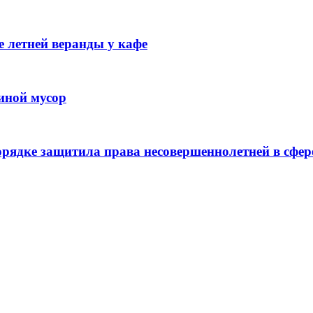
 летней веранды у кафе
иной мусор
рядке защитила права несовершеннолетней в сфер