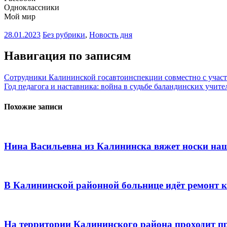
Одноклассники
Мой мир
28.01.2023
Без рубрики
,
Новость дня
Навигация по записям
Сотрудники Калининской госавтоинспекции совместно с учас
Год педагога и наставника: война в судьбе баландинских учите
Похожие записи
Нина Васильевна из Калининска вяжет носки н
В Калининской районной больнице идёт ремонт 
На территории Калининского района проходит п