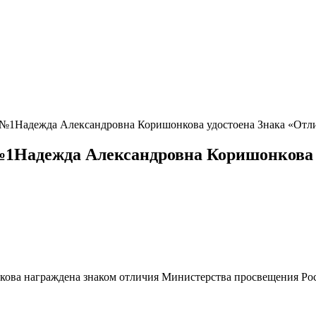
 №1Надежда Александровна Коришонкова удостоена Знака «Отл
№1Надежда Александровна Коришонкова 
нкова награждена знаком отличия Министерства просвещения Р