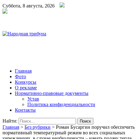
Суббота, 8 августа, 2026
Народная трибуна
Калининская районная газета
Главная
Фото
Конкурсы
О рекламе
Нормативно-правовые документы
Устав
Политика конфиденциальности
Контакты
Найти:
Главная
>
Без рубрики
>
Роман Бусаргин поручил обеспечить
нормативный температурный режим во всех социальных
учреждениях, в случае необходимости – начать подачу тепла