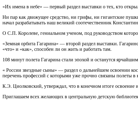
«Их имена в небе» — первый раздел выставки о тех, кто открыл
Ни пар как движущее средство, ни грифы, ни гигантские пушки
начал разрабатывать наш великий соотечественник Константи
О С.П. Королеве, гениальном ученом, под руководством которо
«Земная орбита Гагарина» — второй раздел выставки. Гагаринс
«что» и «как», способен ли он жить и работать там.
108 минут полета Гагарина стали эпохой и останутся ярчайши
« России звездные сыны» — раздел о дальнейшем освоении кос
перечень профессий с которыми уже прочно связаны полеты в 
К.Э. Циолковский, утверждал, что в конечном итоге освоение 
Приглашаем всех желающих в центральную детскую библиотек