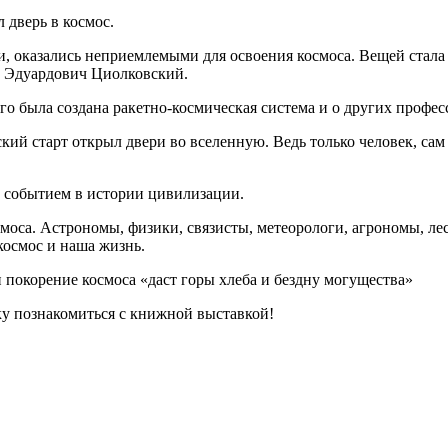
 дверь в космос.
, оказались неприемлемыми для освоения космоса. Вещей стала 
н Эдуардович Циолковский.
го была создана ракетно-космическая система и о других профес
кий старт открыл двери во вселенную. Ведь только человек, са
м событием в истории цивилизации.
моса. Астрономы, физики, связисты, метеорологи, агрономы, ле
космос и наша жизнь.
и покорение космоса «даст горы хлеба и бездну могущества»
у познакомиться с книжной выставкой!