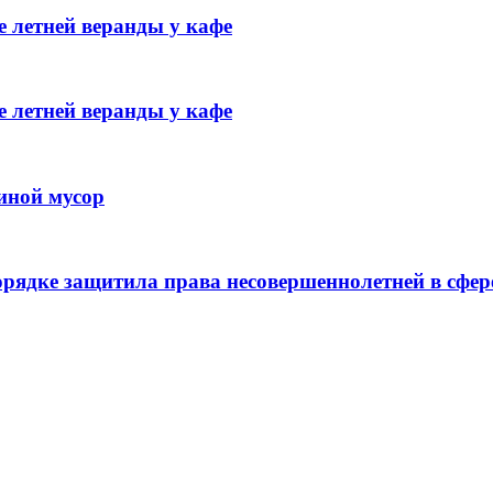
 летней веранды у кафе
 летней веранды у кафе
иной мусор
рядке защитила права несовершеннолетней в сфер