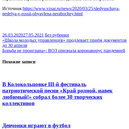
Источник:
https://www.vzsar.ru/news/2020/03/25/sledyuschaya-
nedelya-v-rossii-obyavlena-nerabochey.html
26.03.2020
27.05.2021
Без рубрики
Навигация
«Школа молодых управленцев» продлевает приём документов
до 30 апреля
по
Борьба не проиграна»: ВОЗ признала коронавирус пандемией
записям
Похожие записи
В Колокольцовке III-й фестиваль
патриотической песни «Край родной, навек
любимый!» собрал более 30 творческих
коллективов
Девчонки играют в футбол