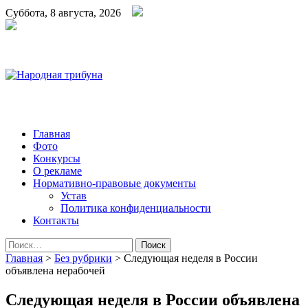
Суббота, 8 августа, 2026
Народная трибуна
Калининская районная газета
Главная
Фото
Конкурсы
О рекламе
Нормативно-правовые документы
Устав
Политика конфиденциальности
Контакты
Найти:
Главная
>
Без рубрики
>
Следующая неделя в России
объявлена нерабочей
Следующая неделя в России объявлена