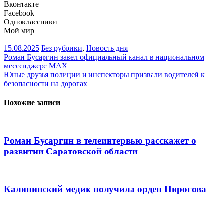
Вконтакте
Facebook
Одноклассники
Мой мир
15.08.2025
Без рубрики
,
Новость дня
Навигация
Роман Бусаргин завел официальный канал в национальном
мессенджере МАХ
по
Юные друзья полиции и инспекторы призвали водителей к
записям
безопасности на дорогах
Похожие записи
Роман Бусаргин в телеинтервью расскажет о
развитии Саратовской области
Калининский медик получила орден Пирогова