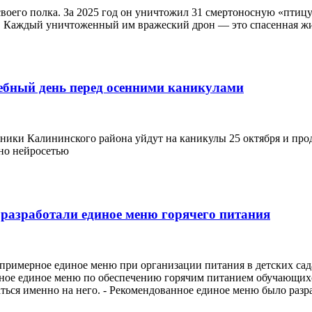
оего полка. За 2025 год он уничтожил 31 смертоносную «птицу
 Каждый уничтоженный им вражеский дрон — это спасенная жизн
ебный день перед осенними каникулами
ники Калининского района уйдут на каникулы 25 октября и продл
ано нейросетью
 разработали единое меню горячего питания
 примерное единое меню при организации питания в детских са
ое единое меню по обеспечению горячим питанием обучающихся
ться именно на него. - Рекомендованное единое меню было разр