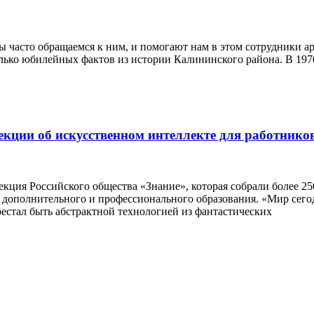
 часто обращаемся к ним, и помогают нам в этом сотрудники ар
колько юбилейных фактов из истории Калининского района. В 1
кции об искусственном интеллекте для работнико
екция Российского общества «Знание», которая собрали более 2
дополнительного и профессионального образования. «Мир сего
рестал быть абстрактной технологией из фантастических