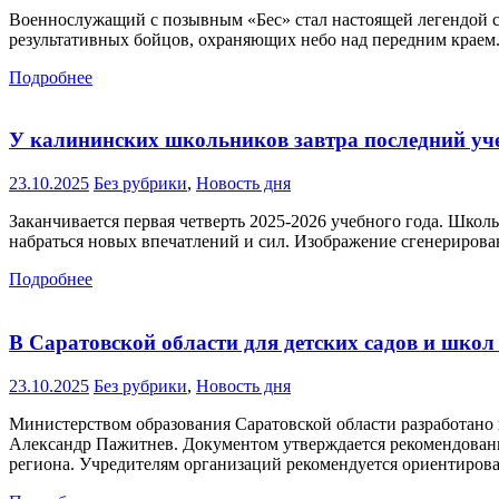
Военнослужащий с позывным «Бес» стал настоящей легендой св
результативных бойцов, охраняющих небо над передним краем.
Подробнее
У калининских школьников завтра последний уч
23.10.2025
Без рубрики
,
Новость дня
Заканчивается первая четверть 2025-2026 учебного года. Школь
набраться новых впечатлений и сил. Изображение сгенериров
Подробнее
В Саратовской области для детских садов и школ
23.10.2025
Без рубрики
,
Новость дня
Министерством образования Саратовской области разработано
Александр Пажитнев. Документом утверждается рекомендованн
региона. Учредителям организаций рекомендуется ориентирова