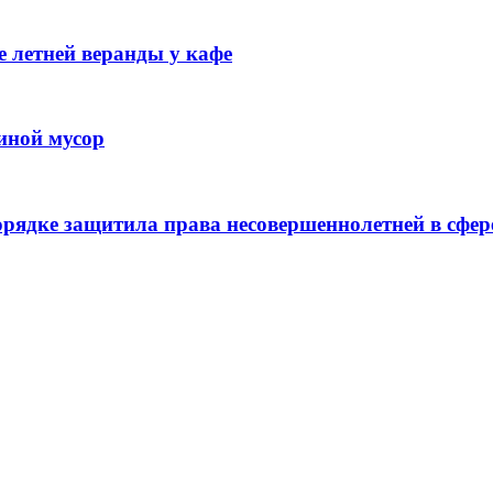
 летней веранды у кафе
иной мусор
рядке защитила права несовершеннолетней в сфер