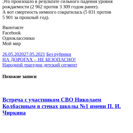
Это произошло в результате сильного падения уровня
рождаемости (2 962 против 3 309 годом ранее).
А вот смертность немного сократилась (5 831 против
5 901 за прошлый год).
Вконтакте
Facebook
Одноклассники
Мой мир
26.05.2020
27.05.2021
Без рубрики
Навигация
НА ДОРОГАХ – НЕ БЕЗОПАСНО!
Народной трагедии детский сегмент
по
записям
Похожие записи
Встреча с участником СВО Николаем
Колбасиным в стенах школы №1 имени П. И.
Чиркина