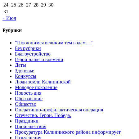
24
25
26
27
28
29
30
31
« Июл
Рубрики
"Поклонимся великим тем годам…"
Без рубрики
Благоустройство
Герои нашего времени
Даты
Здоровье
Конкурсы
Люди земли Калининской
Молодое поколение
Новость дня
Образование
Общество
Оперативно-профилактическая операция
Отечество. Герои. Победа.
Праздники
Происшествия
Прокуратура Калининского района информирует
Разъяснения