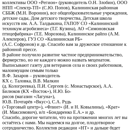
коллективы ООО «Регион» (руководитель О.Н. Злобин), ООО
НПП «Спектр-ТП» (С.Ю. Попов), Калининская районная
СББЖ (М.Н. Воронин), все общеобразовательные учреждения,
детские сады, Дом детского творчества, Детская школа
искусств им. А.А. Талдыкина, ГАПОУ СО «Калининский
техникум агробизнеса» (Т.Г. Кузина), АО «Симоновская
птицефабрика» (Т.Е. Морозова), Калининское райпо (А.М.
Алекперов), ГУЗ СО «Калининская РБ»
(А.С. Софронов) и др. Спасибо вам за дружеское отношение к
районной прессе.
В районе получило развитие частное предпринимательство,
фермерство, но не каждого можно назвать меценатом.
Выписывают газету для ветеранов села и своих работников,
малоимущим семьям только
В.Ф. Захаров – руководитель
КХ с. Таловка, В.В. Малкин
(д. Кологреевка), П.И. Сергеев (с. Монастырское), А.А.
Билюков (КХ «Восток»), Н.Ю. Бо-
рисов (магазин «Лагуна»),
Ю.В. Почтарёв «Вкус»), С.А. Рудь
(«Торговый центр»), «Флинт» (И. и Н. Ковылины), «Крат»
(И. Максимович), и/п «Бондаренко Е.А.» и др.
Спасибо, дорогие читатели, что на протяжении многих лет вы
остаётесь с нами. Мы надеемся на долгое, плодотворное
сотрудничество. Коллектив редакции «НТ» и дальше будет