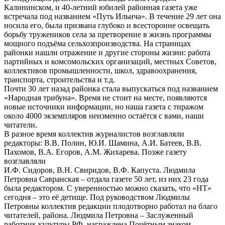
Калининском, и 40-летний юбилей районная газета уже
встречала под названием «Путь Ильича». В течение 29 лет она
носила его, была призвана глубоко и всесторонне освещать
борьбу тружеников села за претворение в жизнь программы
мощного подъёма сельхозпроизводства. На страницах
районки нашли отражение и другие стороны жизни: работа
партийных и комсомольских организаций, местных Советов,
коллективов промышленности, школ, здравоохранения,
транспорта, строительства и т.д.
Почти 30 лет назад районка стала выпускаться под названием
«Народная трибуна». Время не стоит на месте, появляются
новые источники информации, но наша газета с тиражом
около 4000 экземпляров неизменно остаётся с вами, наши
читатели.
В разное время коллектив журналистов возглавляли
редакторы: В.В. Полин, Ю.И. Шамина, А.И. Батеев, В.В.
Пахомов, В.А. Егоров, А.М. Жихарева. Позже газету
возглавляли
И.Ф. Сидоров, В.Н. Свиридов, В.Ф. Капуста. Людмила
Петровна Савранская – отдала газете 50 лет, из них 23 года
была редактором. С уверенностью можно сказать, что «НТ»
сегодня – это её детище. Под руководством Людмилы
Петровны коллектив редакции плодотворно работал на благо
читателей, района. Людмила Петровна – Заслуженный
работник культуры РФ, награждена Почётным знаком