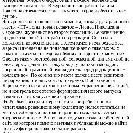
материалы, очерки о людях села, в каждом человеке она
находит «изюминку». В журналистской работе Галина
Павловна стремится всё делать чётко, в срок и обязательно с
душой.
Четыре месяца прошло с того момента, когда у руля районной
газеты «НТ» встал новый редактор – Лариса Николаевна
Сафонова, журналист во втором поколении. Её назначению
предшествовали 25 лет работы в редакции. Сначала в
должности корреспондента, а затем заместителя редактора.
Лариса Николаевна не понаслышке знает о тяжёлых 90-х
годах для газеты, о трудовых буднях, о радостных моментах.
Сделать газету востребованной, современной, динамичной на
базе старых традиций – такую задачу поставил молодой,
энергичный, грамотный руководитель перед редакционным
коллективом. По её мнению газета должна нести аудитории
информацию открытую и достоверную. В обязанности
Ларисы Николаевны входит не только управление редакцией,
но и контроль всех этапов формирования нового выпуска
издания, с чем она успешно справляется.
Чтобы быть всегда интересными и востребованными
читателями, редакционному коллективу нельзя топтаться на
месте, необходимо постоянно развиваться, быть всегда в
творческом поиске. В прошлом году мы создали собственный
сайт, на котором помимо газетных публикаций можно найти
полные фоторепортажи событий района.