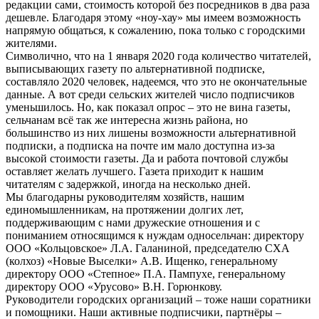
редакции сами, стоимость которой без посредников в два раза
дешевле. Благодаря этому «ноу-хау» мы имеем возможность
напрямую общаться, к сожалению, пока только с городскими
жителями.
Символично, что на 1 января 2020 года количество читателей,
выписывающих газету по альтернативной подписке,
составляло 2020 человек, надеемся, что это не окончательные
данные. А вот среди сельских жителей число подписчиков
уменьшилось. Но, как показал опрос – это не вина газеты,
сельчанам всё так же интересна жизнь района, но
большинство из них лишены возможности альтернативной
подписки, а подписка на почте им мало доступна из-за
высокой стоимости газеты. Да и работа почтовой службы
оставляет желать лучшего. Газета приходит к нашим
читателям с задержкой, иногда на несколько дней.
Мы благодарны руководителям хозяйств, нашим
единомышленникам, на протяжении долгих лет,
поддерживающим с нами дружеские отношения и с
пониманием относящимся к нуждам односельчан: директору
ООО «Кольцовское» Л.А. Галаниной, председателю СХА
(колхоз) «Новые Выселки» А.В. Ищенко, генеральному
директору ООО «Степное» П.А. Пампухе, генеральному
директору ООО «Урусово» В.Н. Горюнкову.
Руководители городских организаций – тоже наши соратники
и помощники. Наши активные подписчики, партнёры –