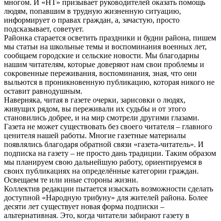
многом. И «НТ» призывает руководителей оказать помощь
людям, попавшим в трудную жизненную ситуацию,
информирует о правах граждан, а, зачастую, просто
подсказывает, советует.
Районка старается осветить праздники и будни района, пишем
мы статьи на школьные темы и воспоминания военных лет,
сообщаем городские и сельские новости. Мы благодарны
нашим читателям, которые доверяют нам свои проблемы и
сокровенные переживания, воспоминания, зная, что они
выльются в проникновенную публикацию, которая никого не
оставит равнодушным.
Наверняка, читая в газете очерки, зарисовки о людях,
живущих рядом, вы переживали их судьбы и от этого
становились добрее, и на мир смотрели другими глазами.
Газета не может существовать без своего читателя – главного
ценителя нашей работы. Многие газетные материалы
появлялись благодаря обратной связи «газета-читатель». И
подписка на газету – не просто дань традиции. Таким образом
мы планируем свою дальнейшую работу, ориентируемся в
своих публикациях на определённые категории граждан.
Освещаем те или иные стороны жизни.
Коллектив редакции пытается изыскать возможности сделать
доступной «Народную трибуну» для жителей района. Более
десяти лет существует новая форма подписки –
альтернативная. Это, когда читатели забирают газету в