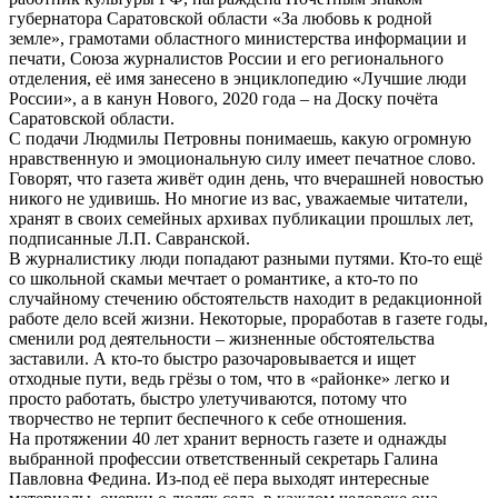
губернатора Саратовской области «За любовь к родной
земле», грамотами областного министерства информации и
печати, Союза журналистов России и его регионального
отделения, её имя занесено в энциклопедию «Лучшие люди
России», а в канун Нового, 2020 года – на Доску почёта
Саратовской области.
С подачи Людмилы Петровны понимаешь, какую огромную
нравственную и эмоциональную силу имеет печатное слово.
Говорят, что газета живёт один день, что вчерашней новостью
никого не удивишь. Но многие из вас, уважаемые читатели,
хранят в своих семейных архивах публикации прошлых лет,
подписанные Л.П. Савранской.
В журналистику люди попадают разными путями. Кто-то ещё
со школьной скамьи мечтает о романтике, а кто-то по
случайному стечению обстоятельств находит в редакционной
работе дело всей жизни. Некоторые, проработав в газете годы,
сменили род деятельности – жизненные обстоятельства
заставили. А кто-то быстро разочаровывается и ищет
отходные пути, ведь грёзы о том, что в «районке» легко и
просто работать, быстро улетучиваются, потому что
творчество не терпит беспечного к себе отношения.
На протяжении 40 лет хранит верность газете и однажды
выбранной профессии ответственный секретарь Галина
Павловна Федина. Из-под её пера выходят интересные