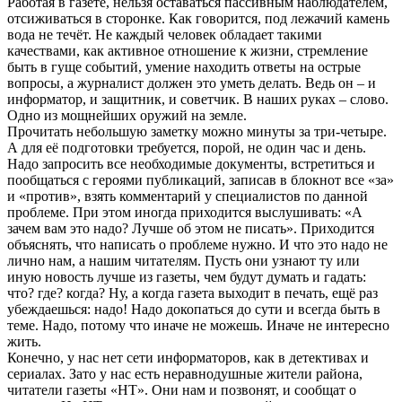
Работая в газете, нельзя оставаться пассивным наблюдателем,
отсиживаться в сторонке. Как говорится, под лежачий камень
вода не течёт. Не каждый человек обладает такими
качествами, как активное отношение к жизни, стремление
быть в гуще событий, умение находить ответы на острые
вопросы, а журналист должен это уметь делать. Ведь он – и
информатор, и защитник, и советчик. В наших руках – слово.
Одно из мощнейших оружий на земле.
Прочитать небольшую заметку можно минуты за три-четыре.
А для её подготовки требуется, порой, не один час и день.
Надо запросить все необходимые документы, встретиться и
пообщаться с героями публикаций, записав в блокнот все «за»
и «против», взять комментарий у специалистов по данной
проблеме. При этом иногда приходится выслушивать: «А
зачем вам это надо? Лучше об этом не писать». Приходится
объяснять, что написать о проблеме нужно. И что это надо не
лично нам, а нашим читателям. Пусть они узнают ту или
иную новость лучше из газеты, чем будут думать и гадать:
что? где? когда? Ну, а когда газета выходит в печать, ещё раз
убеждаешься: надо! Надо докопаться до сути и всегда быть в
теме. Надо, потому что иначе не можешь. Иначе не интересно
жить.
Конечно, у нас нет сети информаторов, как в детективах и
сериалах. Зато у нас есть неравнодушные жители района,
читатели газеты «НТ». Они нам и позвонят, и сообщат о