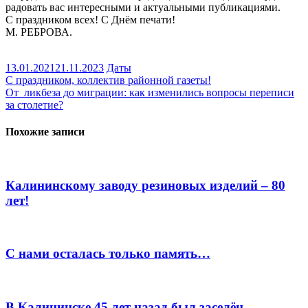
радовать вас интересными и актуальными публикациями.
С праздником всех! С Днём печати!
М. РЕБРОВА.
13.01.2021
21.11.2023
Даты
Навигация
С праздником, коллектив районной газеты!
От ликбеза до миграции: как изменились вопросы переписи
по
за столетие?
записям
Похожие записи
Калининскому заводу резиновых изделий – 80
лет!
С нами осталась только память…
В Калининске 45 лет назад был заселён