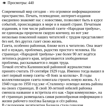
Просмотры:
440
Современный мир сегодня – это огромное информационное
пространство. Печать, телевидение, интернет-издания
ежедневно знакомят нас с новостями, позволяют быть в курсе
событий, происходящих в мире и в нашей стране. Печатным
изданиям, в том числе районной газете «Народная трибуна»,
не единожды пророчили скорую кончину, но вот уже
несколько поколений наших читателей с трудом представляют
без неё, без других газет свою жизнь.
Газета, особенно районная, ближе всех к читателю. Она знает
всё о нуждах, проблемах, радостях простого человека. На
страницах «Народной трибуны» уже более 90 лет ведётся
летопись родного края, затрагиваются злободневные
проблемы, рассказывается о людях труда.
Точкой отсчёта Калининской районной журналистики
принято считать 19 сентября 1929 года. Именно тогда вышел в
свет первый номер газеты «В боях за колхозы». В годы
коллективизации газета помогала строить новую жизнь. А с
1940 года по 1950 год уже «Сталинец» освещал жизнь района
на своих страницах. В свой 30-летний юбилей районка
сменила название и встретила его как «Заря коммунизма», на
её страницах размещалась самая разнообразная информация о
жизни рабочего посёлка Баланда и сёл района.
В следующем десятилетии Баланда стала городом