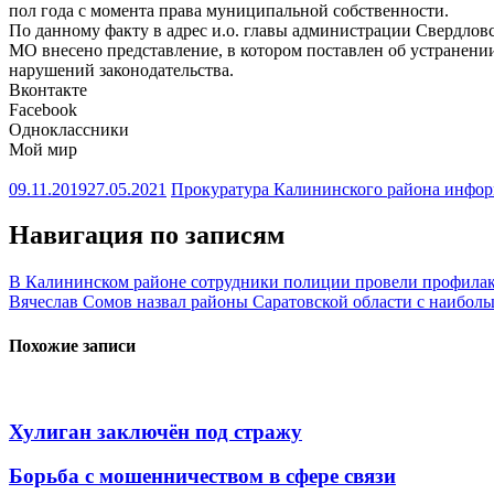
пол года с момента права муниципальной собственности.
По данному факту в адрес и.о. главы администрации Свердлов
МО внесено представление, в котором поставлен об устранен
нарушений законодательства.
Вконтакте
Facebook
Одноклассники
Мой мир
09.11.2019
27.05.2021
Прокуратура Калининского района инфо
Навигация по записям
В Калининском районе сотрудники полиции провели профилак
Вячеслав Сомов назвал районы Саратовской области с наибол
Похожие записи
Хулиган заключён под стражу
Борьба с мошенничеством в сфере связи