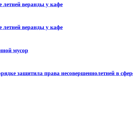
 летней веранды у кафе
 летней веранды у кафе
иной мусор
рядке защитила права несовершеннолетней в сфер