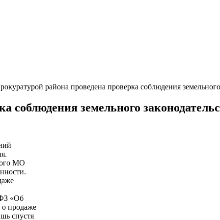
рокуратурой района проведена проверка соблюдения земельного
ка соблюдения земельного законодатель
ний
я.
кого МО
нности.
даже
-ФЗ «Об
 о продаже
ишь спустя