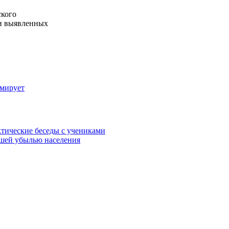
ского
ии выявленных
рмирует
тические беседы с учениками
ьшей убылью населения