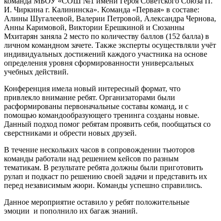
команда МБОУ «СОШ №1 имени Героя Советского Союза П.
И. Чиркина г. Калининска». Команда «Первая» в составе:
Алины Шугалеевой, Валерии Петровой, Александра Чернова,
Анны Каримовой, Виктории Ерешкиной и Сюзанны
Мхитарян заняла 2 место по количеству баллов (152 балла) в
личном командном зачете. Также эксперты осуществляли учёт
индивидуальных достижений каждого участника на основе
определения уровня сформированности универсальных
учебных действий.
Конференция имела новый интересный формат, что
привлекло внимание ребят. Организаторами были
расформированы первоначальные составы команд, и с
помощью командообразующего тренинга созданы новые.
Данный подход помог ребятам проявить себя, пообщаться со
сверстниками и обрести новых друзей.
В течение нескольких часов в сопровождении тьюторов
команды работали над решением кейсов по разным
тематикам. В результате ребята должны были приготовить
рулап и подкаст по решению своей задачи и представить их
перед независимым жюри. Команды успешно справились.
Данное мероприятие оставило у ребят положительные
эмоции и пополнило их багаж знаний.