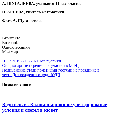
А. ШУГАЛЕЕВА, учащаяся 11 «а» класса.
Н. АГЕЕВА, учитель математики.
Фото А. Шугалеевой.
Вконтакте
Facebook
Одноклассники
Мой мир
16.12.2019
27.05.2021
Без рубрики
Навигация
Стационарные переписные участки в МФЦ
Полицейские стали почётными гостями на празднике в
по
честь Дня рождения отряда ЮДП
записям
Похожие записи
Водитель из Колокольцовки не учёл дорожные
условия и слетел в кювет