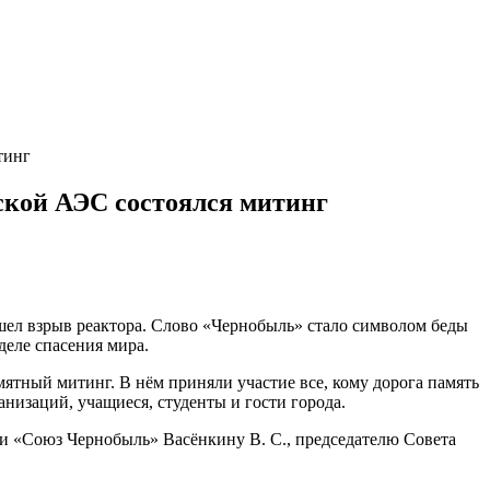
тинг
ской АЭС состоялся митинг
ошел взрыв реактора. Слово «Чернобыль» стало символом беды
деле спасения мира.
ятный митинг. В нём приняли участие все, кому дорога память
низаций, учащиеся, студенты и гости города.
ии «Союз Чернобыль» Васёнкину В. С., председателю Совета