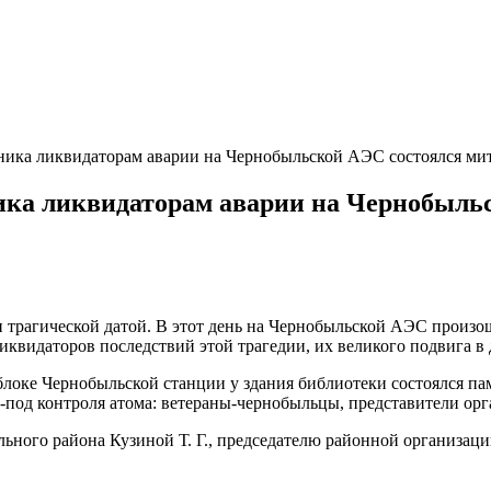
тника ликвидаторам аварии на Чернобыльской АЭС состоялся ми
ника ликвидаторам аварии на Чернобыль
 и трагической датой. В этот день на Чернобыльской АЭС произ
иквидаторов последствий этой трагедии, их великого подвига в 
локе Чернобыльской станции у здания библиотеки состоялся пам
-под контроля атома: ветераны-чернобыльцы, представители орга
ьного района Кузиной Т. Г., председателю районной организац