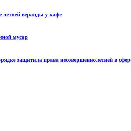
 летней веранды у кафе
иной мусор
рядке защитила права несовершеннолетней в сфер