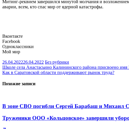
Митинг-реквием завершился минутой молчания и возложением
аварии, всем, кто спас мир от ядерной катастрофы.
Вконтакте
Facebook
Одноклассники
Мой мир
26.04.2022
26.04.2022
Без рубрики
Навигация
Школе села Анастасьино Калининского района присвоено имя 
Как в Саратовской области поддерживают рынок труда?
по
записям
Похожие записи
В зоне СВО погибли Сергей Барабаш и Михаил 
Труженики ООО «Кольцовское» завершили уборо