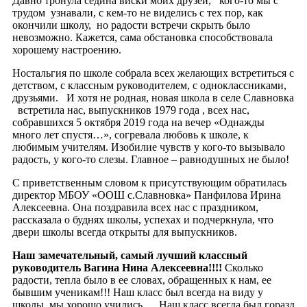
Давно тронула седина виски моих друзей, кого-то мы с
трудом узнавали, с кем-то не виделись с тех пор, как
окончили школу, но радости встречи скрыть было
невозможно. Кажется, сама обстановка способствовала
хорошему настроению.
Ностальгия по школе собрала всех желающих встретиться с
детством, с классным руководителем, с одноклассниками,
друзьями. И хотя не родная, новая школа в селе Славновка
встретила нас, выпускников 1979 года , всех нас,
собравшихся 5 октября 2019 года на вечер «Однажды
много лет спустя…», согревала любовь к школе, к
любимым учителям. Изобилие чувств у кого-то вызывало
радость, у кого-то слезы. Главное – равнодушных не было!
С приветственным словом к присутствующим обратилась
директор МБОУ «ООШ с.Славновка» Панфилова Ирина
Алексеевна. Она поздравила всех нас с праздником,
рассказала о буднях школы, успехах и подчеркнула, что
двери школы всегда открыты для выпускников.
Наш замечательный, самый лучший классный
руководитель Вагина Нина Алексеевна!!!!
Сколько
радости, тепла было в ее словах, обращенных к нам, ее
бывшим ученикам!!! Наш класс был всегда на виду у
школы, мы хорошо учились. Наш класс всегда был горазд