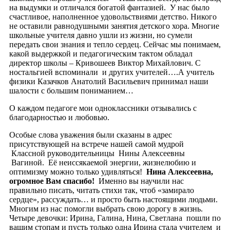
на выдумки и отличался богатой фантазией. У нас было
счастливое, наполненное удовольствиями детство. Никого
не оставили равнодушными занятия детского хора. Многие
школьные учителя давно ушли из жизни, но сумели
передать свои знания и тепло сердец. Сейчас мы понимаем,
какой выдержкой и педагогическим тактом обладал
директор школы – Кривошеев Виктор Михайлович. С
ностальгией вспоминали и других учителей….А учитель
физики Казачков Анатолий Васильевич принимал наши
шалости с большим пониманием…
О каждом педагоге мои одноклассники отзывались с
благодарностью и любовью.
Особые слова уважения были сказаны в адрес
присутствующей на встрече нашей самой мудрой
Классной руководительницы Нины Алексеевны
Вагиной. Её неиссякаемой энергии, жизнелюбию и
оптимизму можно только удивляться!
Нина Алексеевна,
огромное Вам спасибо!
Именно вы научили нас
правильно писать, читать стихи так, чтоб «замирало
сердце», рассуждать… и просто быть настоящими людьми.
Многим из нас помогли выбрать свою дорогу в жизнь.
Четыре девочки: Ирина, Галина, Нина, Светлана пошли по
вашим стопам и пусть только одна Ирина стала учителем и