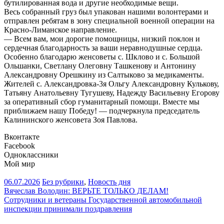
бутилированная вода и другие необходимые вещи.
Весь собранный груз был упакован нашими волонтерами и
отправлен ребятам в зону специальной военной операции на
Красно-Лиманское направление.
— Всем вам, мои дорогие помощницы, низкий поклон и
сердечная благодарность за ваши неравнодушные сердца.
Особенно благодарю женсоветы с. Шклово и с. Большой
Ольшанки, Светлану Олеговну Ташкенову и Антонину
Александровну Орешкину из Салтыково за медикаменты.
Жителей с. Александровка-3я Ольгу Александровну Кулькову,
Татьяну Анатольевну Тугушеву, Надежду Васильевну Егорову
за оперативный сбор гуманитарный помощи. Вместе мы
приближаем нашу Победу! — подчеркнула председатель
Калининского женсовета Зоя Павлова.
Вконтакте
Facebook
Одноклассники
Мой мир
06.07.2026
Без рубрики
,
Новость дня
Навигация
Вячеслав Володин: ВЕРЬТЕ ТОЛЬКО ДЕЛАМ!
Сотрудники и ветераны Государственной автомобильной
по
инспекции принимали поздравления
записям