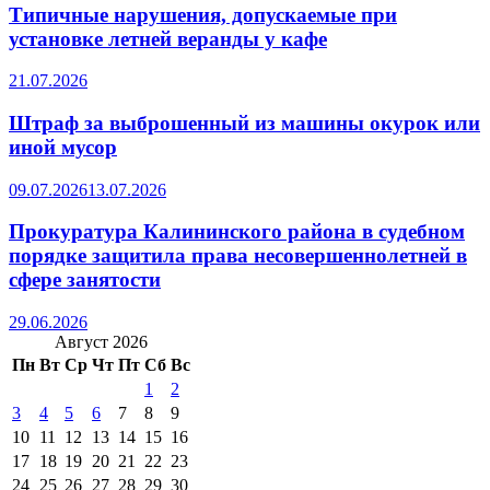
Типичные нарушения, допускаемые при
установке летней веранды у кафе
21.07.2026
Штраф за выброшенный из машины окурок или
иной мусор
09.07.2026
13.07.2026
Прокуратура Калининского района в судебном
порядке защитила права несовершеннолетней в
сфере занятости
29.06.2026
Август 2026
Пн
Вт
Ср
Чт
Пт
Сб
Вс
1
2
3
4
5
6
7
8
9
10
11
12
13
14
15
16
17
18
19
20
21
22
23
24
25
26
27
28
29
30