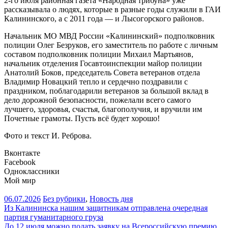
2-го июля районная газета «Народная трибуна» уже
рассказывала о людях, которые в разные годы служили в ГАИ
Калининского, а с 2011 года — и Лысогорского районов.
Начальник МО МВД России «Калининский» подполковник
полиции Олег Безруков, его заместитель по работе с личным
составом подполковник полиции Михаил Мартьянов,
начальник отделения Госавтоинспекции майор полиции
Анатолий Боков, председатель Совета ветеранов отдела
Владимир Новацкий тепло и сердечно поздравили с
праздником, поблагодарили ветеранов за большой вклад в
дело дорожной безопасности, пожелали всего самого
лучшего, здоровья, счастья, благополучия, и вручили им
Почетные грамоты. Пусть всё будет хорошо!
Фото и текст И. Реброва.
Вконтакте
Facebook
Одноклассники
Мой мир
06.07.2026
Без рубрики
,
Новость дня
Навигация
Из Калининска нашим защитникам отправлена очередная
партия гуманитарного груза
по
До 12 июля можно подать заявку на Всероссийскую премию