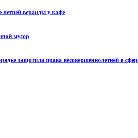
 летней веранды у кафе
иной мусор
рядке защитила права несовершеннолетней в сфер