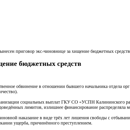
ынесен приговор экс-чиновнице за хищение бюджетных средств
щение бюджетных средств
рственное обвинение в отношении бывшего начальника отдела 
ичество).
а организации социальных выплат ГКУ СО «УСПН Калининского р
доведённых лимитов, излишнее финансирование распределяла м
виновной наказание в виде трёх лет лишения свободы с отбыван
скании ущерба, причинённого преступлением.