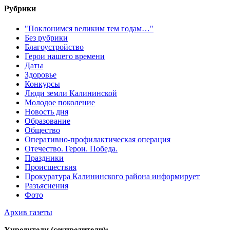
Рубрики
"Поклонимся великим тем годам…"
Без рубрики
Благоустройство
Герои нашего времени
Даты
Здоровье
Конкурсы
Люди земли Калининской
Молодое поколение
Новость дня
Образование
Общество
Оперативно-профилактическая операция
Отечество. Герои. Победа.
Праздники
Происшествия
Прокуратура Калининского района информирует
Разъяснения
Фото
Архив газеты
Учредители (соучредители):