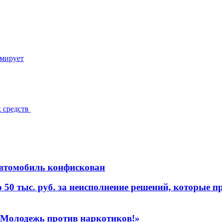
рмирует
х средств
 автомобиль конфискован
о 50 тыс. руб. за неисполнение решений, которые
олодежь против наркотиков!»