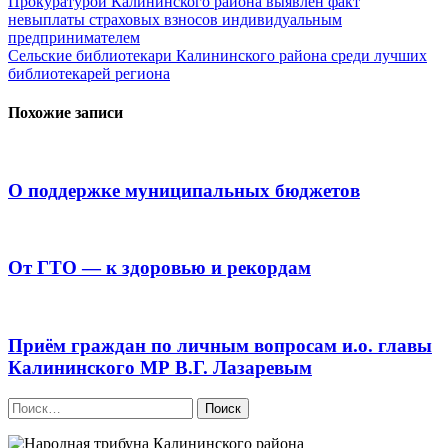
Навигация
Прокуратурой Калининского района выявлен факт
невыплаты страховых взносов индивидуальным
по
предпринимателем
записям
Сельские библиотекари Калининского района среди лучших
библиотекарей региона
Похожие записи
О поддержке муниципальных бюджетов
От ГТО — к здоровью и рекордам
Приём граждан по личным вопросам и.о. главы
Калининского МР В.Г. Лазаревым
Найти: