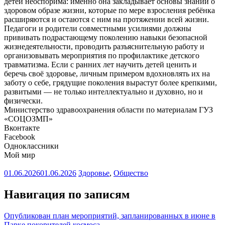
детей неоспорима: именно она закладывает основы знаний о
здоровом образе жизни, которые по мере взросления ребёнка
расширяются и остаются с ним на протяжении всей жизни.
Педагоги и родители совместными усилиями должны
прививать подрастающему поколению навыки безопасной
жизнедеятельности, проводить разъяснительную работу и
организовывать мероприятия по профилактике детского
травматизма. Если с ранних лет научить детей ценить и
беречь своё здоровье, личным примером вдохновлять их на
заботу о себе, грядущие поколения вырастут более крепкими,
развитыми — не только интеллектуально и духовно, но и
физически.
Министерство здравоохранения области по материалам ГУЗ
«СОЦОЗМП»
Вконтакте
Facebook
Одноклассники
Мой мир
01.06.2026
01.06.2026
Здоровье
,
Общество
Навигация по записям
Опубликован план мероприятий, запланированных в июне в
Парке покорителей космоса