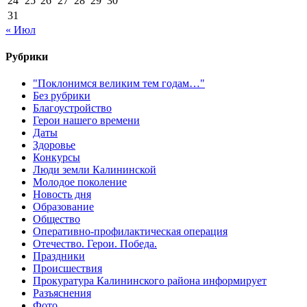
24
25
26
27
28
29
30
31
« Июл
Рубрики
"Поклонимся великим тем годам…"
Без рубрики
Благоустройство
Герои нашего времени
Даты
Здоровье
Конкурсы
Люди земли Калининской
Молодое поколение
Новость дня
Образование
Общество
Оперативно-профилактическая операция
Отечество. Герои. Победа.
Праздники
Происшествия
Прокуратура Калининского района информирует
Разъяснения
Фото