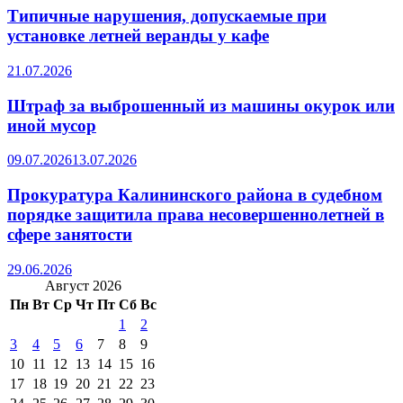
Типичные нарушения, допускаемые при
установке летней веранды у кафе
21.07.2026
Штраф за выброшенный из машины окурок или
иной мусор
09.07.2026
13.07.2026
Прокуратура Калининского района в судебном
порядке защитила права несовершеннолетней в
сфере занятости
29.06.2026
Август 2026
Пн
Вт
Ср
Чт
Пт
Сб
Вс
1
2
3
4
5
6
7
8
9
10
11
12
13
14
15
16
17
18
19
20
21
22
23