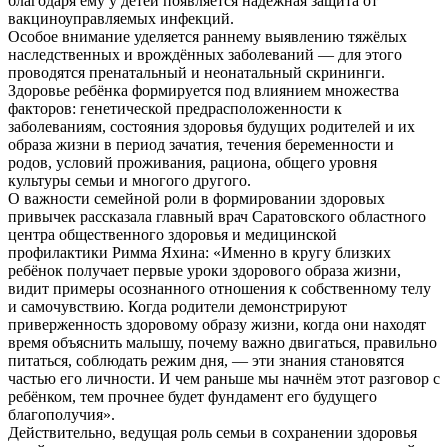
благодаря ему у детей появляется надёжная защита от
вакциноуправляемых инфекций.
Особое внимание уделяется раннему выявлению тяжёлых
наследственных и врождённых заболеваний — для этого
проводятся пренатальный и неонатальный скрининги.
Здоровье ребёнка формируется под влиянием множества
факторов: генетической предрасположенности к
заболеваниям, состояния здоровья будущих родителей и их
образа жизни в период зачатия, течения беременности и
родов, условий проживания, рациона, общего уровня
культуры семьи и многого другого.
О важности семейной роли в формировании здоровых
привычек рассказала главный врач Саратовского областного
центра общественного здоровья и медицинской
профилактики Римма Яхина: «Именно в кругу близких
ребёнок получает первые уроки здорового образа жизни,
видит примеры осознанного отношения к собственному телу
и самочувствию. Когда родители демонстрируют
приверженность здоровому образу жизни, когда они находят
время объяснить малышу, почему важно двигаться, правильно
питаться, соблюдать режим дня, — эти знания становятся
частью его личности. И чем раньше мы начнём этот разговор с
ребёнком, тем прочнее будет фундамент его будущего
благополучия».
Действительно, ведущая роль семьи в сохранении здоровья