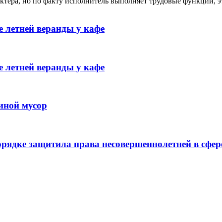
ктера, но по факту исполнитель выполняет трудовые функции, э
 летней веранды у кафе
 летней веранды у кафе
иной мусор
рядке защитила права несовершеннолетней в сфер