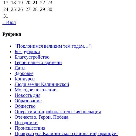
17
18
19
20
21
22
23
24
25
26
27
28
29
30
31
« Июл
Рубрики
"Поклонимся великим тем годам…"
Без рубрики
Благоустройство
Герои нашего времени
Даты
Здоровье
Конкурсы
Люди земли Калининской
Молодое поколение
Новость дня
Образование
Общество
Оперативно-профилактическая операция
Отечество. Герои. Победа.
Праздники
Происшествия
Прокуратура Калининского района информирует