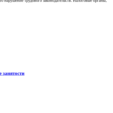
то нарушение трудового законодательств. Налоговые органы,
е занятости