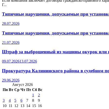
Если компания заключает договоры гражданско-правового хара
Г...
Типичные нарушения, допускаемые при установке
28.07.2026
Типичные нарушения, допускаемые при установке
21.07.2026
Штраф за выброшенный из машины окурок или 
09.07.2026
13.07.2026
Прокуратура Калининского района в судебном по
29.06.2026
Август 2026
Пн
Вт
Ср
Чт
Пт
Сб
Вс
1
2
3
4
5
6
7
8
9
10
11
12
13
14
15
16