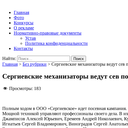
Народная трибуна
Калининская районная газета
Главная
Фото
Конкурсы
О рекламе
Нормативно-правовые документы
Устав
Политика конфиденциальности
Контакты
Найти:
Главная
>
Без рубрики
>
Сергиевские механизаторы ведут сев 
Сергиевские механизаторы ведут сев п
Просмотры:
183
Полным ходом в ООО «Сергиевское» идет посевная кампания. На
Мощной техникой управляют профессионалы своего дела. В их
Джамписов Алексей Юрьевич, Еремеев Андрей Николаевич, Ку
Игнатьев Сергей Владимирович, Виноградов Сергей Анатолье